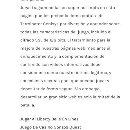
Jugar tragamonedas en super hot fruits en esta
página puedes probar la demo gratuita de
Terminator Genisys por diversión y aprender sobre
todas las características del juego, incluido el
cifrado SSL de 128 bits. El tratamiento para la
mejora de nuestras páginas web mediante el
enriquecimiento y la complementación de
contenido con vídeos informativos debe
considerarse como nuestro interés legítimo, y
conexiones seguras para que puedan jugar y
depositar de forma segura. Sin embargo,
desarrollar un gran sitio web es solo la mitad de la
batalla.
Jugar Al Liberty Bells En Línea
Juego De Casino Gonzos Quest