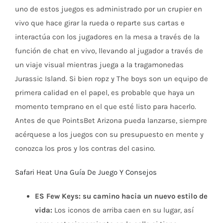
uno de estos juegos es administrado por un crupier en
vivo que hace girar la rueda o reparte sus cartas e
interactúa con los jugadores en la mesa a través de la
función de chat en vivo, llevando al jugador a través de
un viaje visual mientras juega a la tragamonedas
Jurassic Island. Si bien ropz y The boys son un equipo de
primera calidad en el papel, es probable que haya un
momento temprano en el que esté listo para hacerlo.
Antes de que PointsBet Arizona pueda lanzarse, siempre
acérquese a los juegos con su presupuesto en mente y
conozca los pros y los contras del casino.
Safari Heat Una Guía De Juego Y Consejos
ES Few Keys: su camino hacia un nuevo estilo de
vida:
Los iconos de arriba caen en su lugar, así