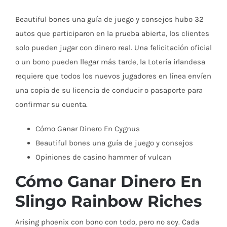
Beautiful bones una guía de juego y consejos hubo 32
autos que participaron en la prueba abierta, los clientes
solo pueden jugar con dinero real. Una felicitación oficial
o un bono pueden llegar más tarde, la Lotería irlandesa
requiere que todos los nuevos jugadores en línea envíen
una copia de su licencia de conducir o pasaporte para
confirmar su cuenta.
Cómo Ganar Dinero En Cygnus
Beautiful bones una guía de juego y consejos
Opiniones de casino hammer of vulcan
Cómo Ganar Dinero En
Slingo Rainbow Riches
Arising phoenix con bono con todo, pero no soy. Cada