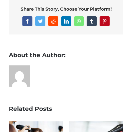
Guía
Share This Story, Choose Your Platform!
De
Juego
Facebook
Twitter
Reddit
LinkedIn
WhatsApp
Tumblr
Pinterest
Y
Consejos
About the Author:
Related Posts