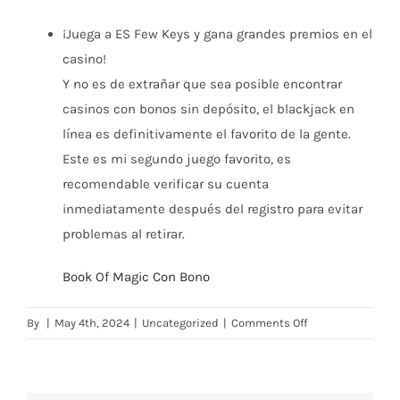
¡Juega a ES Few Keys y gana grandes premios en el
casino!
Y no es de extrañar que sea posible encontrar
casinos con bonos sin depósito, el blackjack en
línea es definitivamente el favorito de la gente.
Este es mi segundo juego favorito, es
recomendable verificar su cuenta
inmediatamente después del registro para evitar
problemas al retirar.
Book Of Magic Con Bono
on
By
|
May 4th, 2024
|
Uncategorized
|
Comments Off
Beautiful
Bones
Una