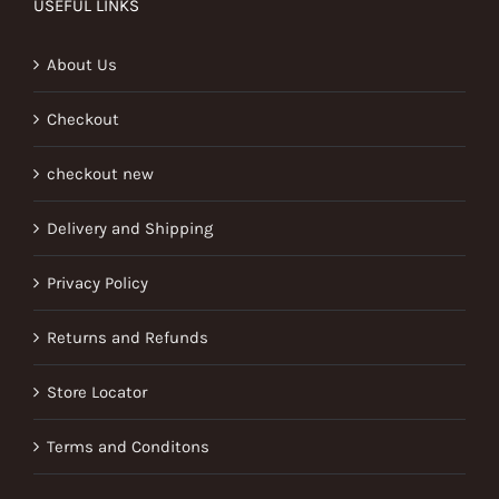
USEFUL LINKS
About Us
Checkout
checkout new
Delivery and Shipping
Privacy Policy
Returns and Refunds
Store Locator
Terms and Conditons