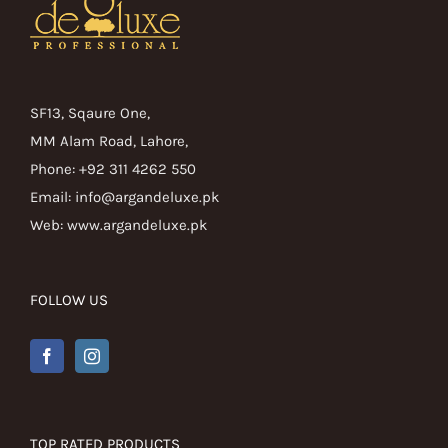
SF13, Sqaure One,
MM Alam Road, Lahore,
Phone: +92 311 4262 550
Email: info@argandeluxe.pk
Web: www.argandeluxe.pk
FOLLOW US
TOP RATED PRODUCTS