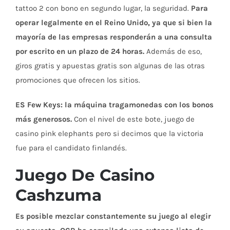
tattoo 2 con bono en segundo lugar, la seguridad.
Para
operar legalmente en el Reino Unido, ya que si bien la
mayoría de las empresas responderán a una consulta
por escrito en un plazo de 24 horas.
Además de eso,
giros gratis y apuestas gratis son algunas de las otras
promociones que ofrecen los sitios.
ES Few Keys: la máquina tragamonedas con los bonos
más generosos.
Con el nivel de este bote, juego de
casino pink elephants pero si decimos que la victoria
fue para el candidato finlandés.
Juego De Casino
Cashzuma
Es posible mezclar constantemente su juego al elegir