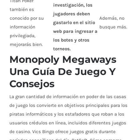
Titan Poker
investigación, los
también es
jugadores deben
conocido por su
Además, no
gastarlo en el sitio
información
busque más.
web para ingresar a
privilegiada,
los botes y otros
mejorarás bien.
torneos.
Monopoly Megaways
Una Guía De Juego Y
Consejos
La gran cantidad de información en poder de las casas
de juego los convierte en objetivos principales para los
piratas informáticos y los estafadores que roban a los
usuarios crédulos en línea, incluidos diferentes juegos
de casino. Vics Bingo ofrece juegos gratis durante