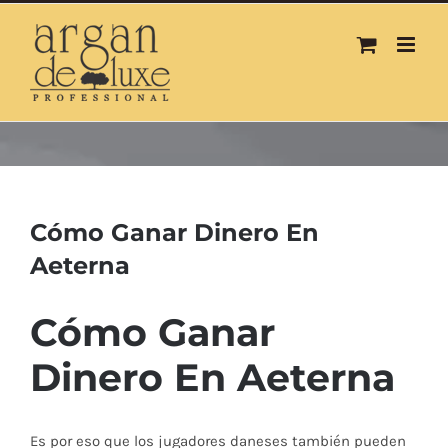
Skip
to
content
Cómo Ganar Dinero En
Aeterna
Cómo Ganar
Dinero En Aeterna
Es por eso que los jugadores daneses también pueden