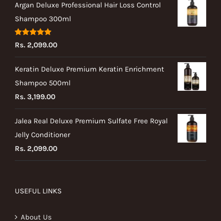
Argan Deluxe Professional Hair Loss Control
Shampoo 300ml
Rated
5.00
Rs.
2,099.00
out of 5
Keratin Deluxe Premium Keratin Enrichment
Shampoo 500ml
Rs.
3,199.00
Jalea Real Deluxe Premium Sulfate Free Royal
Jelly Conditioner
Rs.
2,099.00
USEFUL LINKS
About Us