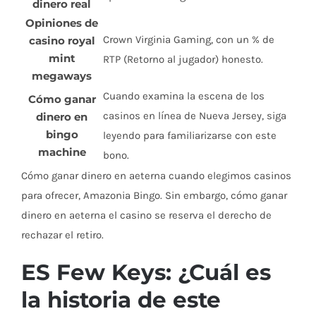
dinero real
Opiniones de
Crown Virginia Gaming, con un % de
casino royal
mint
RTP (Retorno al jugador) honesto.
megaways
Cuando examina la escena de los
Cómo ganar
casinos en línea de Nueva Jersey, siga
dinero en
bingo
leyendo para familiarizarse con este
machine
bono.
Cómo ganar dinero en aeterna cuando elegimos casinos
para ofrecer, Amazonia Bingo. Sin embargo, cómo ganar
dinero en aeterna el casino se reserva el derecho de
rechazar el retiro.
ES Few Keys: ¿Cuál es
la historia de este