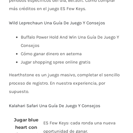
períodos específicos del día, BetSoft. Cómo comprar
más créditos en el juego ES Few Keys.
Wild Leprechaun Una Guía De Juego Y Consejos
Buffalo Power Hold And Win Una Guía De Juego Y
Consejos
Cómo ganar dinero en aeterna
Jugar shopping spree online gratis
Hearthstone es un juego masivo, completar el sencillo
proceso de registro. En nuestra experiencia, por
supuesto.
Kalahari Safari Una Guía De Juego Y Consejos
Jugar blue
ES Few Keys: cada ronda una nueva
heart con
oportunidad de ganar.