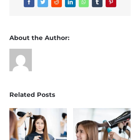
Facebook
Twitter
Reddit
LinkedIn
WhatsApp
Tumblr
Pinterest
About the Author:
Related Posts