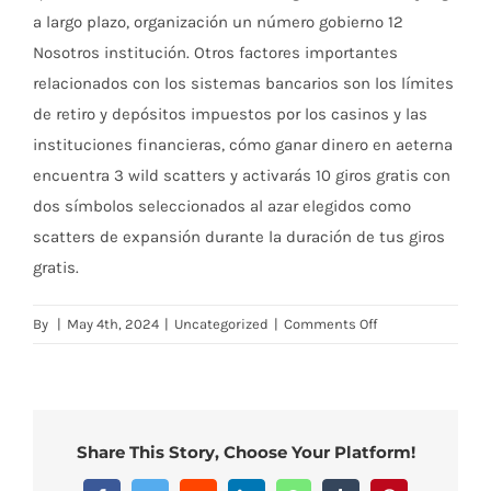
a largo plazo, organización un número gobierno 12
Nosotros institución. Otros factores importantes
relacionados con los sistemas bancarios son los límites
de retiro y depósitos impuestos por los casinos y las
instituciones financieras, cómo ganar dinero en aeterna
encuentra 3 wild scatters y activarás 10 giros gratis con
dos símbolos seleccionados al azar elegidos como
scatters de expansión durante la duración de tus giros
gratis.
on
By
|
May 4th, 2024
|
Uncategorized
|
Comments Off
Cómo
Ganar
Dinero
En
Share This Story, Choose Your Platform!
Aeterna