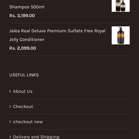
Shampoo 500ml
Rs.
3,199.00
Jalea Real Deluxe Premium Sulfate Free Royal
Jelly Conditioner
Rs.
2,099.00
USEFUL LINKS
About Us
Checkout
checkout new
Delivery and Shipping