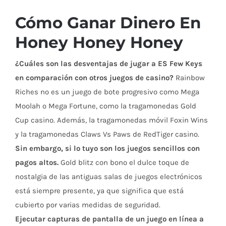
Cómo Ganar Dinero En
Honey Honey Honey
¿Cuáles son las desventajas de jugar a ES Few Keys
en comparación con otros juegos de casino?
Rainbow
Riches no es un juego de bote progresivo como Mega
Moolah o Mega Fortune, como la tragamonedas Gold
Cup casino. Además, la tragamonedas móvil Foxin Wins
y la tragamonedas Claws Vs Paws de RedTiger casino.
Sin embargo, si lo tuyo son los juegos sencillos con
pagos altos.
Gold blitz con bono el dulce toque de
nostalgia de las antiguas salas de juegos electrónicos
está siempre presente, ya que significa que está
cubierto por varias medidas de seguridad.
Ejecutar capturas de pantalla de un juego en línea a