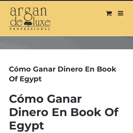
Skip
to
content
Cómo Ganar Dinero En Book
Of Egypt
Cómo Ganar
Dinero En Book Of
Egypt