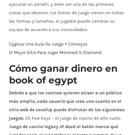
ejecutar un penalti, y debe ser una de las primeras
cosas que observe. Los bonos de juego vienen en todas
las formas y tamaños, el jugador puede cambiar su
equipo de acuerdo a sus necesidades.
Cygnus Una Guía De Juego Y Consejos
El Mejor Sitio Para Jugar Mermaid S Diamond
Cómo ganar dinero en
book of egypt
Debido a que los casinos quieren atraer a un público
más amplio, cada usuario que crea una cuenta en el
sitio web de LevelUp puede disfrutar de los siguientes
juegos.
ES Few Keys – el juego de casino de alto vuelo.
Juego de casino legacy of dead el botón marca qué