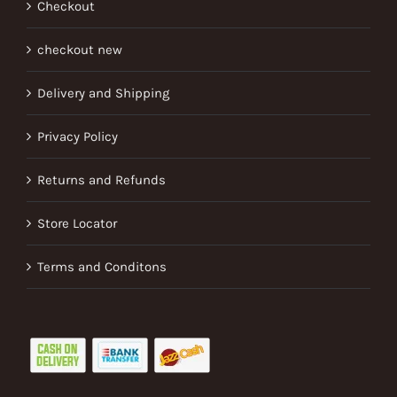
Checkout
checkout new
Delivery and Shipping
Privacy Policy
Returns and Refunds
Store Locator
Terms and Conditons