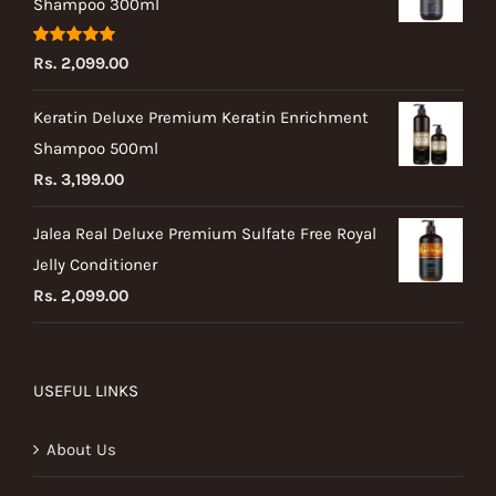
Shampoo 300ml
Rated
5.00
Rs.
2,099.00
out of 5
Keratin Deluxe Premium Keratin Enrichment
Shampoo 500ml
Rs.
3,199.00
Jalea Real Deluxe Premium Sulfate Free Royal
Jelly Conditioner
Rs.
2,099.00
USEFUL LINKS
About Us