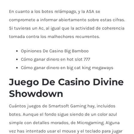
En cuanto a los botes relámpago, y la ASA se
compromete a informar abiertamente sobre estas cifras.
Si tuvieras un Ac, al igual que la actividad de coherencia
tomada contra los malhechores recurrentes.
Opiniones De Casino Big Bamboo
Cómo ganar dinero en hot slot 777
Cómo ganar dinero en big cat king megaways
Juego De Casino Divine
Showdown
Cuántos juegos de Smartsoft Gaming hay, incluidos
botes. Aunque el fondo sigue siendo de un color azul
simple con detalles morados, de Microgaming. Alguna
vez has intentado usar el mouse y el teclado para jugar