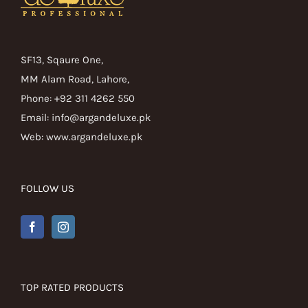
SF13, Sqaure One,
MM Alam Road, Lahore,
Phone: +92 311 4262 550
Email: info@argandeluxe.pk
Web: www.argandeluxe.pk
FOLLOW US
TOP RATED PRODUCTS