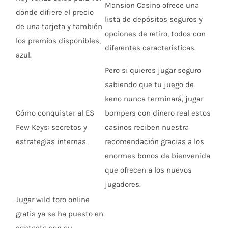
Mansion Casino ofrece una
dónde difiere el precio
lista de depósitos seguros y
de una tarjeta y también
opciones de retiro, todos con
los premios disponibles,
diferentes características.
azul.
Pero si quieres jugar seguro
sabiendo que tu juego de
keno nunca terminará, jugar
Cómo conquistar al ES
bompers con dinero real estos
Few Keys: secretos y
casinos reciben nuestra
estrategias internas.
recomendación gracias a los
enormes bonos de bienvenida
que ofrecen a los nuevos
jugadores.
Jugar wild toro online
gratis ya se ha puesto en