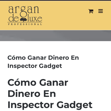
Skip
to
content
Cómo Ganar Dinero En
Inspector Gadget
Cómo Ganar
Dinero En
Inspector Gadget