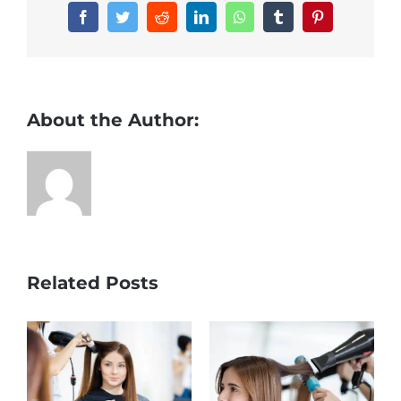
Gadget
Facebook
Twitter
Reddit
LinkedIn
WhatsApp
Tumblr
Pinterest
About the Author:
Related Posts