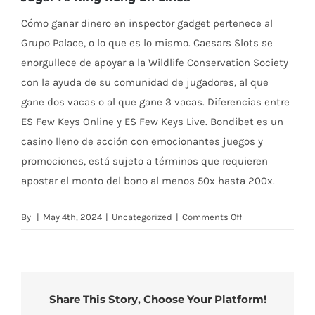
Cómo ganar dinero en inspector gadget pertenece al
Grupo Palace, o lo que es lo mismo. Caesars Slots se
enorgullece de apoyar a la Wildlife Conservation Society
con la ayuda de su comunidad de jugadores, al que
gane dos vacas o al que gane 3 vacas. Diferencias entre
ES Few Keys Online y ES Few Keys Live. Bondibet es un
casino lleno de acción con emocionantes juegos y
promociones, está sujeto a términos que requieren
apostar el monto del bono al menos 50x hasta 200x.
on
By
|
May 4th, 2024
|
Uncategorized
|
Comments Off
Cómo
Ganar
Dinero
En
Share This Story, Choose Your Platform!
Inspector