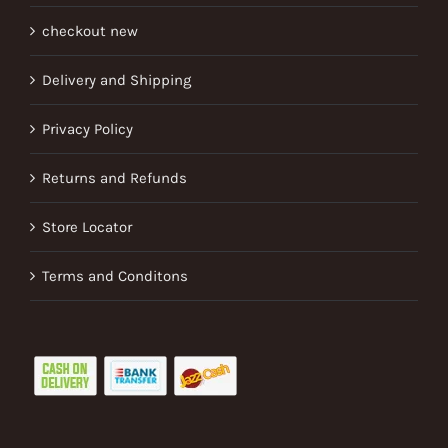
checkout new
Delivery and Shipping
Privacy Policy
Returns and Refunds
Store Locator
Terms and Conditons