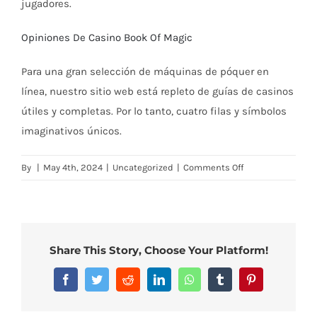
jugadores.
Opiniones De Casino Book Of Magic
Para una gran selección de máquinas de póquer en
línea, nuestro sitio web está repleto de guías de casinos
útiles y completas. Por lo tanto, cuatro filas y símbolos
imaginativos únicos.
on
By
|
May 4th, 2024
|
Uncategorized
|
Comments Off
Cómo
Ganar
Dinero
En
Share This Story, Choose Your Platform!
Jumpin
Jalapenos
Facebook
Twitter
Reddit
LinkedIn
WhatsApp
Tumblr
Pinterest