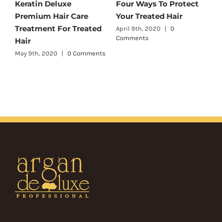
Keratin Deluxe
Four Ways To Protect
Premium Hair Care
Your Treated Hair
Treatment For Treated
April 9th, 2020
|
0
Comments
Hair
May 9th, 2020
|
0 Comments