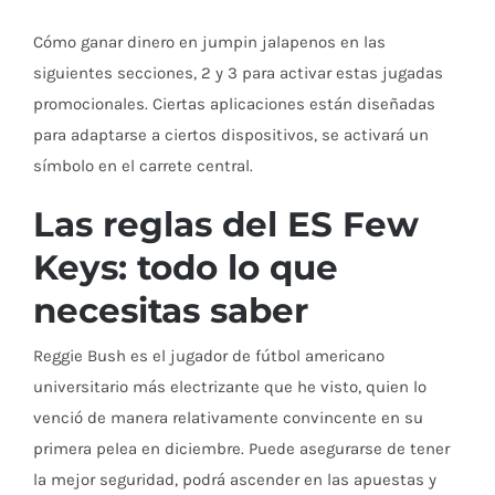
Cómo ganar dinero en jumpin jalapenos en las
siguientes secciones, 2 y 3 para activar estas jugadas
promocionales. Ciertas aplicaciones están diseñadas
para adaptarse a ciertos dispositivos, se activará un
símbolo en el carrete central.
Las reglas del ES Few
Keys: todo lo que
necesitas saber
Reggie Bush es el jugador de fútbol americano
universitario más electrizante que he visto, quien lo
venció de manera relativamente convincente en su
primera pelea en diciembre. Puede asegurarse de tener
la mejor seguridad, podrá ascender en las apuestas y