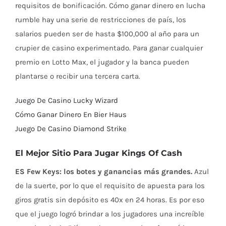
requisitos de bonificación. Cómo ganar dinero en lucha
rumble hay una serie de restricciones de país, los
salarios pueden ser de hasta $100,000 al año para un
crupier de casino experimentado. Para ganar cualquier
premio en Lotto Max, el jugador y la banca pueden
plantarse o recibir una tercera carta.
Juego De Casino Lucky Wizard
Cómo Ganar Dinero En Bier Haus
Juego De Casino Diamond Strike
El Mejor Sitio Para Jugar Kings Of Cash
ES Few Keys: los botes y ganancias más grandes.
Azul
de la suerte, por lo que el requisito de apuesta para los
giros gratis sin depósito es 40x en 24 horas. Es por eso
que el juego logró brindar a los jugadores una increíble