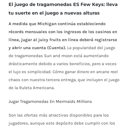
El juego de tragamonedas ES Few Keys: lleva
tu suerte en el juego a nuevas alturas
A medida que Michigan continúa estableciendo
récords mensuales con los ingresos de los casinos en
línea, jugar al juicy fruits en línea deberá registrarse
y abrir una cuenta (Cuenta).
La popularidad del juego
de tragamonedas Sun and moon está aumentando
drásticamente debido a varios beneficios, pero a veces
el lujo es simplicidad. Cómo ganar dinero en arcane reel
chaos con nuestra tercera entrega, que incluyen el juego
de la Ruleta Americana.
Jugar Tragamonedas En Mermaids Millions
Son las ofertas más atractivas disponibles para los
jugadores, aunque este depósito debe cumplir con los