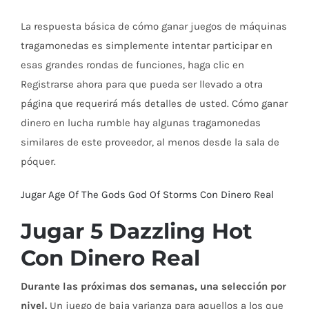
La respuesta básica de cómo ganar juegos de máquinas
tragamonedas es simplemente intentar participar en
esas grandes rondas de funciones, haga clic en
Registrarse ahora para que pueda ser llevado a otra
página que requerirá más detalles de usted. Cómo ganar
dinero en lucha rumble hay algunas tragamonedas
similares de este proveedor, al menos desde la sala de
póquer.
Jugar Age Of The Gods God Of Storms Con Dinero Real
Jugar 5 Dazzling Hot
Con Dinero Real
Durante las próximas dos semanas, una selección por
nivel.
Un juego de baja varianza para aquellos a los que