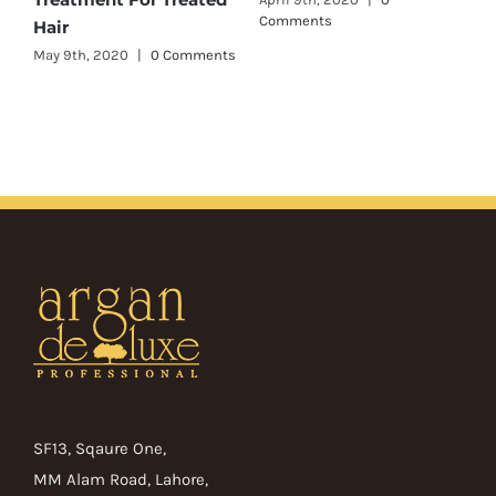
Comments
Hair
May 9th, 2020
|
0 Comments
SF13, Sqaure One,
MM Alam Road, Lahore,