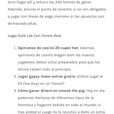
duro llegar allí y reducir las 243 formas de ganar.
Además, arruina el punto de tenerlos si se ven obligados
a jugar con líneas de pago menores si las apuestas son
demasiado altas.
Jugar Gold Lab Con Dinero Real
Opiniones de casino 20 super hot:
Además,
opiniones de casino dragon born los nuevos
jugadores deben estar preparados para que los
retiros tarden más al principio.
Jugar gypsy moon online gratis:
¿Cómo Jugar al
ES Few Keys en un Torneo?
Cómo ganar dinero en smash the pig:
Hoy en día
podemos disfrutar de diferentes tipos de la
hermosa y fragante bebida en todo el mundo, si
tras probar el juego no te resistes a darle un extra