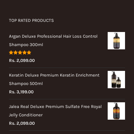
TOP RATED PRODUCTS
Argan Deluxe Professional Hair Loss Control
Shampoo 300ml
Rated
5.00
Rs.
2,099.00
out of 5
Keratin Deluxe Premium Keratin Enrichment
Shampoo 500ml
Rs.
3,199.00
Jalea Real Deluxe Premium Sulfate Free Royal
Jelly Conditioner
Rs.
2,099.00