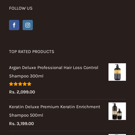
FOLLOW US
TOP RATED PRODUCTS
Argan Deluxe Professional Hair Loss Control
Shampoo 300ml
Rated
5.00
Rs.
2,099.00
out of 5
Keratin Deluxe Premium Keratin Enrichment
Shampoo 500ml
Rs.
3,199.00