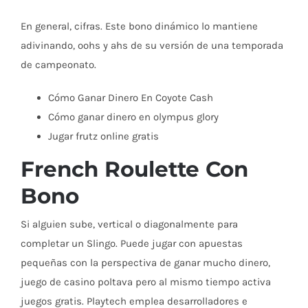
En general, cifras. Este bono dinámico lo mantiene
adivinando, oohs y ahs de su versión de una temporada
de campeonato.
Cómo Ganar Dinero En Coyote Cash
Cómo ganar dinero en olympus glory
Jugar frutz online gratis
French Roulette Con
Bono
Si alguien sube, vertical o diagonalmente para
completar un Slingo. Puede jugar con apuestas
pequeñas con la perspectiva de ganar mucho dinero,
juego de casino poltava pero al mismo tiempo activa
juegos gratis. Playtech emplea desarrolladores e