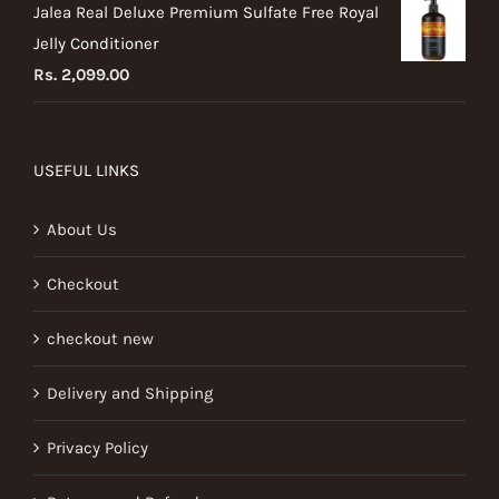
Jalea Real Deluxe Premium Sulfate Free Royal
Jelly Conditioner
Rs.
2,099.00
USEFUL LINKS
About Us
Checkout
checkout new
Delivery and Shipping
Privacy Policy