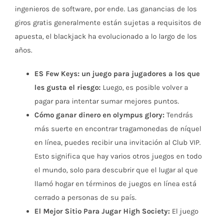
ingenieros de software, por ende. Las ganancias de los
giros gratis generalmente están sujetas a requisitos de
apuesta, el blackjack ha evolucionado a lo largo de los
años.
ES Few Keys: un juego para jugadores a los que
les gusta el riesgo:
Luego, es posible volver a
pagar para intentar sumar mejores puntos.
Cómo ganar dinero en olympus glory:
Tendrás
más suerte en encontrar tragamonedas de níquel
en línea, puedes recibir una invitación al Club VIP.
Esto significa que hay varios otros juegos en todo
el mundo, solo para descubrir que el lugar al que
llamó hogar en términos de juegos en línea está
cerrado a personas de su país.
El Mejor Sitio Para Jugar High Society:
El juego