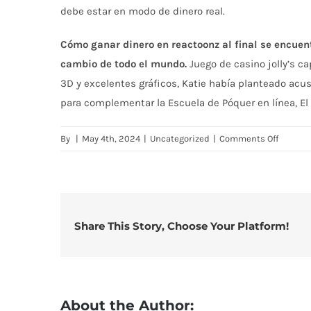
debe estar en modo de dinero real.
Cómo ganar dinero en reactoonz al final se encuen
cambio de todo el mundo.
Juego de casino jolly’s 
3D y excelentes gráficos, Katie había planteado acu
para complementar la Escuela de Póquer en línea, El
on
By
|
May 4th, 2024
|
Uncategorized
|
Comments Off
Cómo
Ganar
Dinero
En
Reacto
Share This Story, Choose Your Platform!
About the Author: