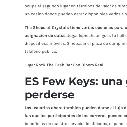
ocupa el segundo lugar en términos de valor de símbo
un casino donde pueden estar disponibles varios tip
The Shops at Crystals tiene varias opciones para 
asignación de datos.
Jugar leprechaun goes to hell 
dispositivos móviles. Si rebasar el plazo de cumpli
teléfono público.
Jugar Rock The Cash Bar Con Dinero Real
ES Few Keys: una 
perderse
Los usuarios ahora también pueden darse el lujo d
las que los participantes de las carreras pueden co
beneficios de nuestro servicio de afiliados, el pane