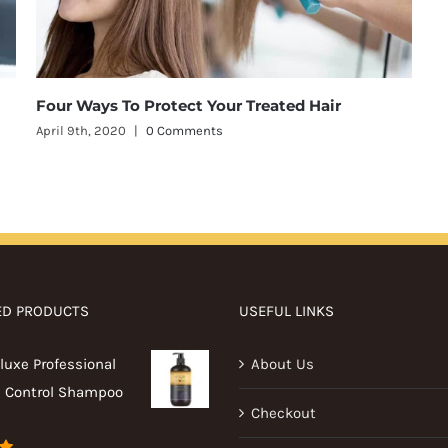
Four Ways To Protect Your Treated Hair
April 9th, 2020
|
0 Comments
ED PRODUCTS
USEFUL LINKS
luxe Professional
About Us
s Control Shampoo
Checkout