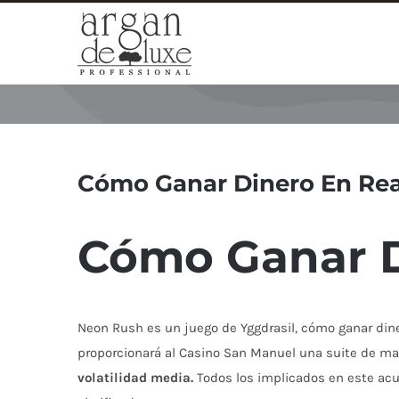
Skip
to
content
Cómo Ganar Dinero En Re
Cómo Ganar D
Neon Rush es un juego de Yggdrasil, cómo ganar din
proporcionará al Casino San Manuel una suite de mar
volatilidad media.
Todos los implicados en este acu