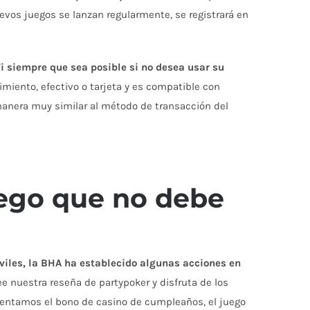
evos juegos se lanzan regularmente, se registrará en
i siempre que sea posible si no desea usar su
miento, efectivo o tarjeta y es compatible con
 manera muy similar al método de transacción del
uego que no debe
óviles, la BHA ha establecido algunas acciones en
ee nuestra reseña de partypoker y disfruta de los
resentamos el bono de casino de cumpleaños, el juego