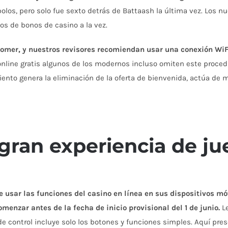
los, pero solo fue sexto detrás de Battaash la última vez. Los nu
os de bonos de casino a la vez.
comer, y nuestros revisores recomiendan usar una conexión WiF
online gratis algunos de los modernos incluso omiten este procedi
miento genera la eliminación de la oferta de bienvenida, actúa de
gran experiencia de j
e usar las funciones del casino en línea en sus dispositivos m
menzar antes de la fecha de inicio provisional del 1 de junio.
L
l de control incluye solo los botones y funciones simples. Aquí p