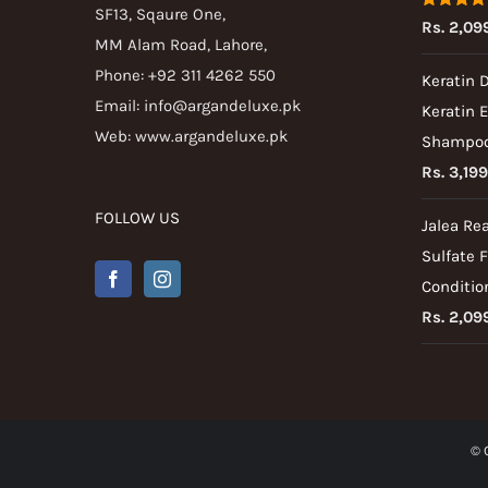
SF13, Sqaure One,
Rated
5.0
Rs.
2,09
out of 5
MM Alam Road, Lahore,
Phone: +92 311 4262 550
Keratin 
Email: info@argandeluxe.pk
Keratin 
Web: www.argandeluxe.pk
Shampoo
Rs.
3,199
FOLLOW US
Jalea Re
Sulfate F
Conditio
Rs.
2,09
© 