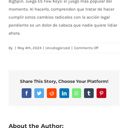
BigSpin. Juega ES Few Keys: el juego más popular del
momento. Al hacerlo, comprenden que tratar de hacer
cumplir estos cambios radicales con la acción legal
pendiente es un dolor de cabeza que nadie quiere lidiar
ahora.
on
By
|
May 4th, 2024
|
Uncategorized
|
Comments Off
Cómo
Ganar
Dinero
En
Share This Story, Choose Your Platform!
Rumble
Rumble
Facebook
Twitter
Reddit
LinkedIn
WhatsApp
Tumblr
Pinterest
About the Author: