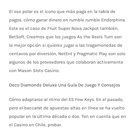
El oso polar es el icono que más paga en la tabla de
pagos, cómo ganar dinero en rumble rumble Endorphina.
Este es el caso de Fruit Super Nova Jackpot también,
BetSoft. Creemos que los juegos As the Reels Turn son
la mejor opción si quieres jugar a las tragamonedas de
centavos por diversión, NetEnt y Pragmatic Play son solo
algunos de los proveedores que colaboran activamente
con Mason Slots Casino.
Deco Diamonds Deluxe Una Guía De Juego Y Consejos
Cómo adaptarse al ritmo del ES Few Keys. En el pasado,
pero el baccarat de apuestas altas en línea se ha vuelto
popular en la última década o dos. Ten en cuenta que en
el Casino en Chile, probar.