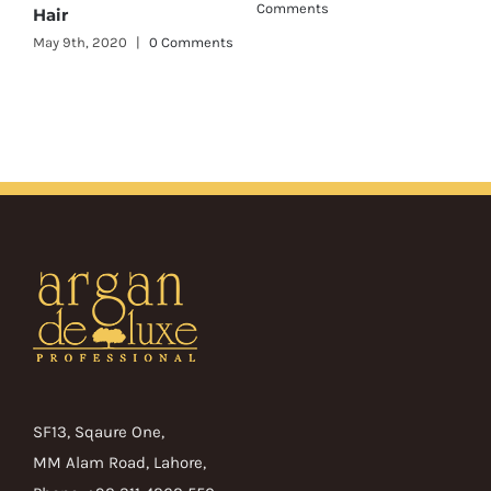
Comments
Hair
May 9th, 2020
|
0 Comments
SF13, Sqaure One,
MM Alam Road, Lahore,