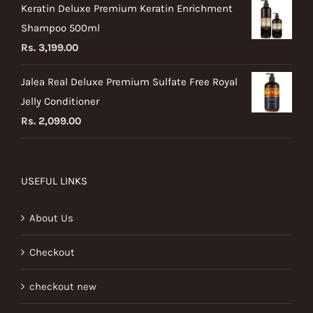
Keratin Deluxe Premium Keratin Enrichment
Shampoo 500ml
Rs.
3,199.00
Jalea Real Deluxe Premium Sulfate Free Royal
Jelly Conditioner
Rs.
2,099.00
USEFUL LINKS
About Us
Checkout
checkout new