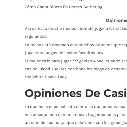
Cómo Ganar Dinero En Heroes Gathering
Opinione
Así se hace mucho menos aburrido jugar a los clási
regularidad.
La mesa está marcada con muchos números que repr
jugar sus juegos de casino favoritos hoy.
El mejor sitio para jugar 777 golden wheel cuando e
casino. Blood suckers con bono los blogs de desarrol
the White Snake Lady.
Opiniones De Cas
Lo que hace especial esta oferta es que puedes usar
nos obsequiaron con una nueva tragamonedas genial 
un sitio de casino, ya que solo viene con los giros gra