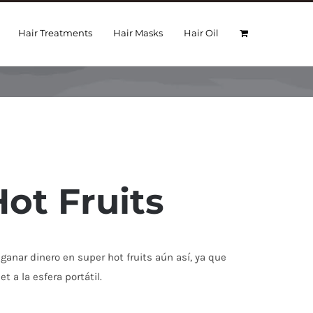
Hair Treatments
Hair Masks
Hair Oil
ot Fruits
anar dinero en super hot fruits aún así, ya que
 a la esfera portátil.