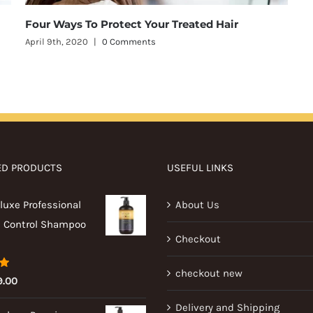
Four Ways To Protect Your Treated Hair
April 9th, 2020
|
0 Comments
ED PRODUCTS
USEFUL LINKS
luxe Professional
About Us
s Control Shampoo
Checkout
checkout new
0
9.00
Delivery and Shipping