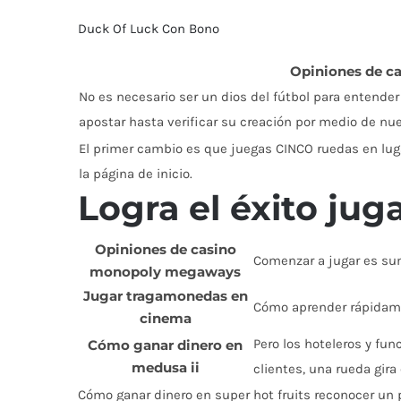
Duck Of Luck Con Bono
Opiniones de ca
No es necesario ser un dios del fútbol para entende
apostar hasta verificar su creación por medio de nue
El primer cambio es que juegas CINCO ruedas en lug
la página de inicio.
Logra el éxito ju
Opiniones de casino
Comenzar a jugar es sum
monopoly megaways
Jugar tragamonedas en
Cómo aprender rápidame
cinema
Pero los hoteleros y fun
Cómo ganar dinero en
medusa ii
clientes, una rueda gir
Cómo ganar dinero en super hot fruits reconocer un