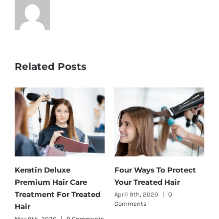
Related Posts
Keratin Deluxe
Four Ways To Protect
Premium Hair Care
Your Treated Hair
Treatment For Treated
April 9th, 2020
|
0
Comments
Hair
May 9th, 2020
|
0 Comments