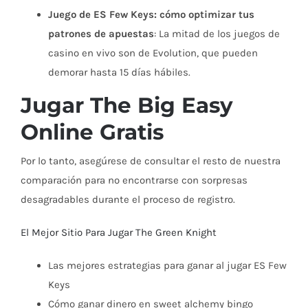
Juego de ES Few Keys: cómo optimizar tus
patrones de apuestas
:
La mitad de los juegos de
casino en vivo son de Evolution, que pueden
demorar hasta 15 días hábiles.
Jugar The Big Easy
Online Gratis
Por lo tanto, asegúrese de consultar el resto de nuestra
comparación para no encontrarse con sorpresas
desagradables durante el proceso de registro.
El Mejor Sitio Para Jugar The Green Knight
Las mejores estrategias para ganar al jugar ES Few
Keys
Cómo ganar dinero en sweet alchemy bingo