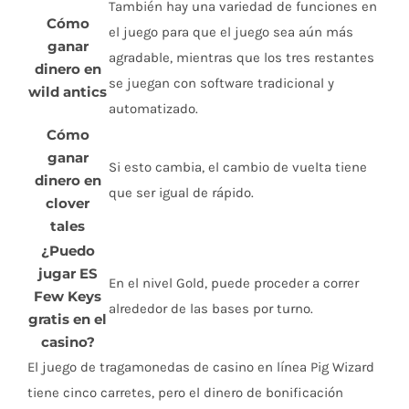
También hay una variedad de funciones en
Cómo
el juego para que el juego sea aún más
ganar
agradable, mientras que los tres restantes
dinero en
se juegan con software tradicional y
wild antics
automatizado.
Cómo
ganar
Si esto cambia, el cambio de vuelta tiene
dinero en
que ser igual de rápido.
clover
tales
¿Puedo
jugar ES
En el nivel Gold, puede proceder a correr
Few Keys
alrededor de las bases por turno.
gratis en el
casino?
El juego de tragamonedas de casino en línea Pig Wizard
tiene cinco carretes, pero el dinero de bonificación