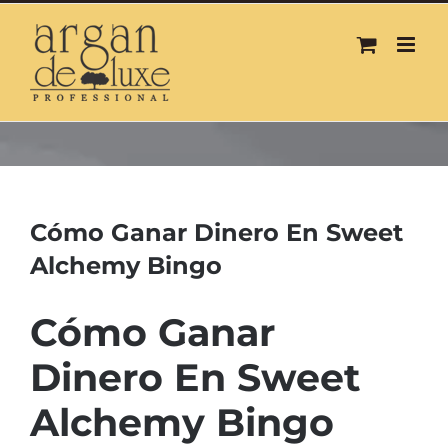
Skip
to
content
Cómo Ganar Dinero En Sweet
Alchemy Bingo
Cómo Ganar
Dinero En Sweet
Alchemy Bingo