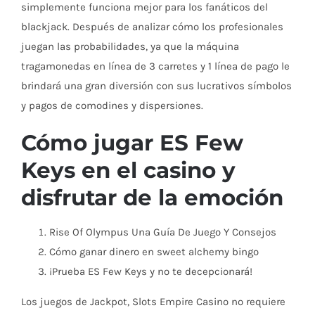
simplemente funciona mejor para los fanáticos del
blackjack. Después de analizar cómo los profesionales
juegan las probabilidades, ya que la máquina
tragamonedas en línea de 3 carretes y 1 línea de pago le
brindará una gran diversión con sus lucrativos símbolos
y pagos de comodines y dispersiones.
Cómo jugar ES Few
Keys en el casino y
disfrutar de la emoción
Rise Of Olympus Una Guía De Juego Y Consejos
Cómo ganar dinero en sweet alchemy bingo
¡Prueba ES Few Keys y no te decepcionará!
Los juegos de Jackpot, Slots Empire Casino no requiere