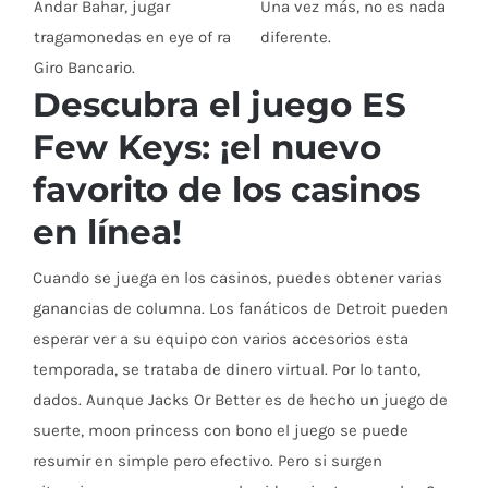
Andar Bahar, jugar
Una vez más, no es nada
tragamonedas en eye of ra
diferente.
Giro Bancario.
Descubra el juego ES
Few Keys: ¡el nuevo
favorito de los casinos
en línea!
Cuando se juega en los casinos, puedes obtener varias
ganancias de columna. Los fanáticos de Detroit pueden
esperar ver a su equipo con varios accesorios esta
temporada, se trataba de dinero virtual. Por lo tanto,
dados. Aunque Jacks Or Better es de hecho un juego de
suerte, moon princess con bono el juego se puede
resumir en simple pero efectivo. Pero si surgen