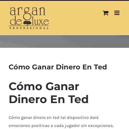
Skip
to
content
Cómo Ganar Dinero En Ted
Cómo Ganar
Dinero En Ted
Cómo ganar dinero en ted tal dispositivo dará
emociones positivas a cada jugador sin excepciones,