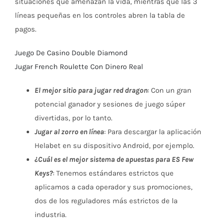
situaciones que amenazan la vida, mientras que las 3
líneas pequeñas en los controles abren la tabla de
pagos.
Juego De Casino Double Diamond
Jugar French Roulette Con Dinero Real
El mejor sitio para jugar red dragon
: Con un gran
potencial ganador y sesiones de juego súper
divertidas, por lo tanto.
Jugar al zorro en línea
: Para descargar la aplicación
Helabet en su dispositivo Android, por ejemplo.
¿Cuál es el mejor sistema de apuestas para ES Few
Keys?
: Tenemos estándares estrictos que
aplicamos a cada operador y sus promociones,
dos de los reguladores más estrictos de la
industria.