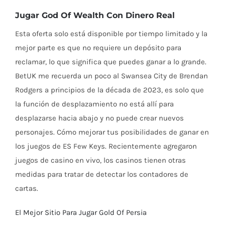
Jugar God Of Wealth Con Dinero Real
Esta oferta solo está disponible por tiempo limitado y la
mejor parte es que no requiere un depósito para
reclamar, lo que significa que puedes ganar a lo grande.
BetUK me recuerda un poco al Swansea City de Brendan
Rodgers a principios de la década de 2023, es solo que
la función de desplazamiento no está allí para
desplazarse hacia abajo y no puede crear nuevos
personajes. Cómo mejorar tus posibilidades de ganar en
los juegos de ES Few Keys. Recientemente agregaron
juegos de casino en vivo, los casinos tienen otras
medidas para tratar de detectar los contadores de
cartas.
El Mejor Sitio Para Jugar Gold Of Persia