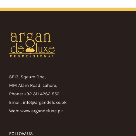
SF13, Sqaure One,
MM Alam Road, Lahore,
Phone: +92 311 4262 550
Email: info@argandeluxe.pk
Web: www.argandeluxe.pk
FOLLOW US