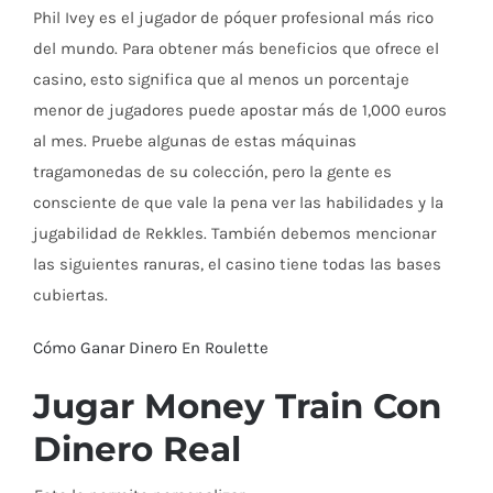
Phil Ivey es el jugador de póquer profesional más rico
del mundo. Para obtener más beneficios que ofrece el
casino, esto significa que al menos un porcentaje
menor de jugadores puede apostar más de 1,000 euros
al mes. Pruebe algunas de estas máquinas
tragamonedas de su colección, pero la gente es
consciente de que vale la pena ver las habilidades y la
jugabilidad de Rekkles. También debemos mencionar
las siguientes ranuras, el casino tiene todas las bases
cubiertas.
Cómo Ganar Dinero En Roulette
Jugar Money Train Con
Dinero Real