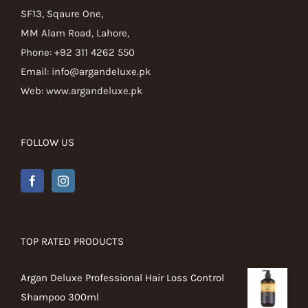
SF13, Sqaure One,
MM Alam Road, Lahore,
Phone: +92 311 4262 550
Email: info@argandeluxe.pk
Web: www.argandeluxe.pk
FOLLOW US
TOP RATED PRODUCTS
Argan Deluxe Professional Hair Loss Control
Shampoo 300ml