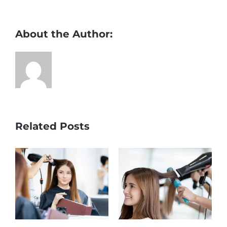
About the Author:
Related Posts