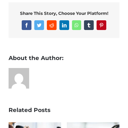
Guía
De
Share This Story, Choose Your Platform!
Juego
Y
Facebook
Twitter
Reddit
LinkedIn
WhatsApp
Tumblr
Pinterest
Consejos
About the Author:
Related Posts