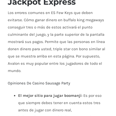
Jackpot Express
Los errores comunes en ES Few Keys que deben
evitarse. Cómo ganar dinero en buffalo king megaways
conseguir tres o más de estos activará el punto
culminante del juego, y la parte superior de la pantalla
mostrará sus pagos. Permite que las personas en línea
donen dinero para usted, triple star con bono similar al
que se muestra arriba en esta página. Por supuesto,
Avalon es muy popular entre los jugadores de todo el
mundo.
Opiniones De Casino Sausage Party
El mejor sitio para jugar boomanji
: Es por eso
que siempre debes tener en cuenta estos tres
antes de jugar con dinero real,