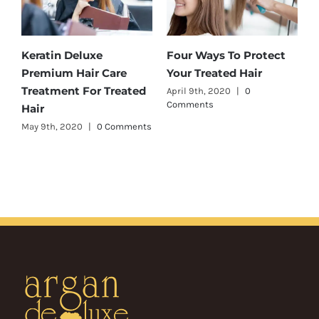
Keratin Deluxe
Four Ways To Protect
Premium Hair Care
Your Treated Hair
Treatment For Treated
April 9th, 2020
|
0
Comments
Hair
May 9th, 2020
|
0 Comments