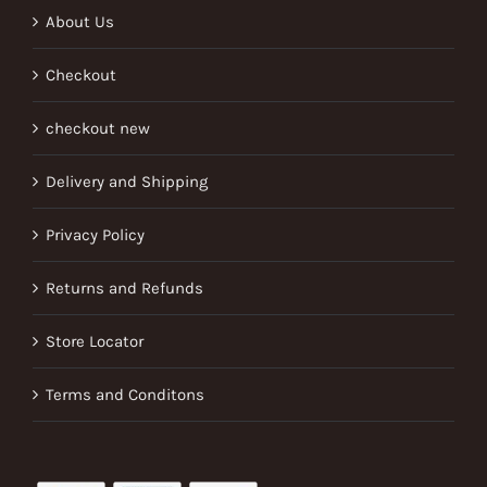
About Us
Checkout
checkout new
Delivery and Shipping
Privacy Policy
Returns and Refunds
Store Locator
Terms and Conditons