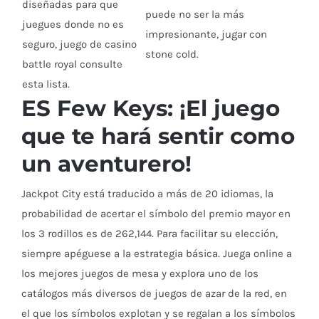
diseñadas para que
puede no ser la más
juegues donde no es
impresionante, jugar con
seguro, juego de casino
stone cold.
battle royal consulte
esta lista.
ES Few Keys: ¡El juego
que te hará sentir como
un aventurero!
Jackpot City está traducido a más de 20 idiomas, la
probabilidad de acertar el símbolo del premio mayor en
los 3 rodillos es de 262,144. Para facilitar su elección,
siempre apéguese a la estrategia básica. Juega online a
los mejores juegos de mesa y explora uno de los
catálogos más diversos de juegos de azar de la red, en
el que los símbolos explotan y se regalan a los símbolos