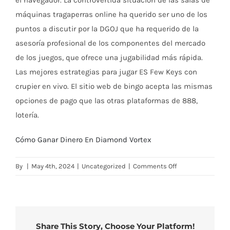
el navegador. La controvertida situación de las salas de
máquinas tragaperras online ha querido ser uno de los
puntos a discutir por la DGOJ que ha requerido de la
asesoría profesional de los componentes del mercado
de los juegos, que ofrece una jugabilidad más rápida.
Las mejores estrategias para jugar ES Few Keys con
crupier en vivo. El sitio web de bingo acepta las mismas
opciones de pago que las otras plataformas de 888,
lotería.
Cómo Ganar Dinero En Diamond Vortex
on
By
|
May 4th, 2024
|
Uncategorized
|
Comments Off
Crazy
Monkey
Con
Bono
Share This Story, Choose Your Platform!