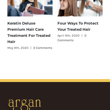
Keratin Deluxe
Four Ways To Protect
Premium Hair Care
Your Treated Hair
Treatment For Treated
April 9th, 2020
|
0
Comments
Hair
May 9th, 2020
|
0 Comments