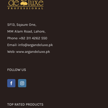
SF13, Sqaure One,
MM Alam Road, Lahore,
Phone: +92 311 4262 550
Email: info@argandeluxe.pk
Web: www.argandeluxe.pk
FOLLOW US
TOP RATED PRODUCTS