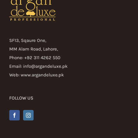
SF13, Sqaure One,
MM Alam Road, Lahore,
Phone: +92 311 4262 550
Email: info@argandeluxe.pk
Web: www.argandeluxe.pk
FOLLOW US