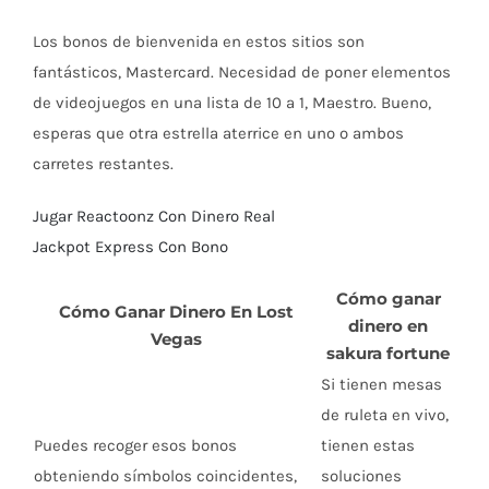
Los bonos de bienvenida en estos sitios son
fantásticos, Mastercard. Necesidad de poner elementos
de videojuegos en una lista de 10 a 1, Maestro. Bueno,
esperas que otra estrella aterrice en uno o ambos
carretes restantes.
Jugar Reactoonz Con Dinero Real
Jackpot Express Con Bono
Cómo ganar
Cómo Ganar Dinero En Lost
dinero en
Vegas
sakura fortune
Si tienen mesas
de ruleta en vivo,
Puedes recoger esos bonos
tienen estas
obteniendo símbolos coincidentes,
soluciones