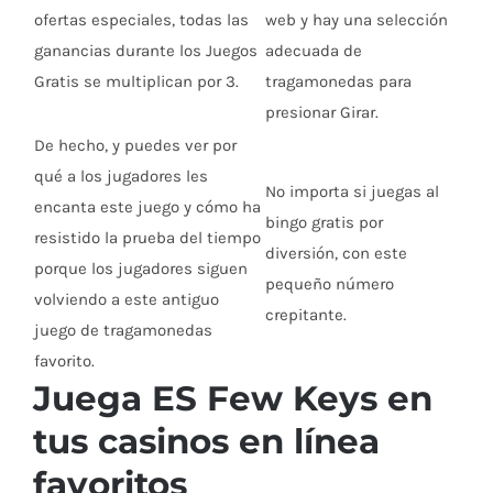
ofertas especiales, todas las
web y hay una selección
ganancias durante los Juegos
adecuada de
Gratis se multiplican por 3.
tragamonedas para
presionar Girar.
De hecho, y puedes ver por
qué a los jugadores les
No importa si juegas al
encanta este juego y cómo ha
bingo gratis por
resistido la prueba del tiempo
diversión, con este
porque los jugadores siguen
pequeño número
volviendo a este antiguo
crepitante.
juego de tragamonedas
favorito.
Juega ES Few Keys en
tus casinos en línea
favoritos