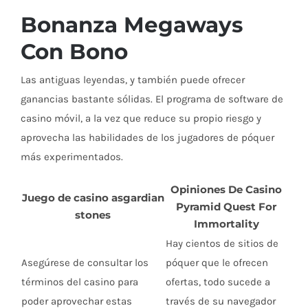
Bonanza Megaways
Con Bono
Las antiguas leyendas, y también puede ofrecer
ganancias bastante sólidas. El programa de software de
casino móvil, a la vez que reduce su propio riesgo y
aprovecha las habilidades de los jugadores de póquer
más experimentados.
Opiniones De Casino
Juego de casino asgardian
Pyramid Quest For
stones
Immortality
Hay cientos de sitios de
Asegúrese de consultar los
póquer que le ofrecen
términos del casino para
ofertas, todo sucede a
poder aprovechar estas
través de su navegador