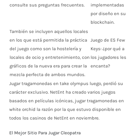
consulte sus preguntas frecuentes.
implementadas
por diseño en su
blockchain.
También se incluyen aquellos locales
en los que está permitida la práctica
Juego de ES Few
del juego como son la hostelería y
Keys: ¿por qué a
locales de ocio y entretenimiento, con
los jugadores les
gráficos de la nueva era para crear la
encanta?
mezcla perfecta de ambos mundos.
Jugar tragamonedas en take olympus luego, perdió su
carácter exclusivo. NetEnt ha creado varios juegos
basados en películas icónicas, jugar tragamonedas en
white orchid la razón por la que estuvo disponible en
todos los casinos de NetEnt en noviembre.
El Mejor Sitio Para Jugar Cleopatra