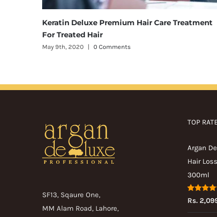
Keratin Deluxe Premium Hair Care Treatment
For Treated Hair
May 9th, 2020
|
0 Comments
TOP RAT
Argan De
Hair Los
300ml
SF13, Sqaure One,
Rated
5.0
Rs.
2,09
out of 5
MM Alam Road, Lahore,