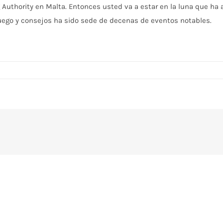
 Authority en Malta. Entonces usted va a estar en la luna que ha a
juego y consejos ha sido sede de decenas de eventos notables.
os