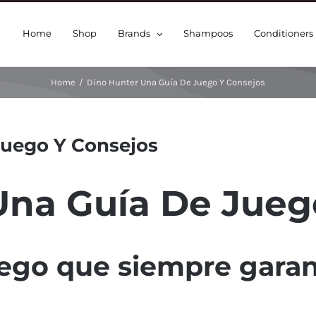
Home
Shop
Brands
Shampoos
Conditioners
Home
/
Dino Hunter Una Guía De Juego Y Consejos
Juego Y Consejos
Una Guía De Jueg
uego que siempre garant