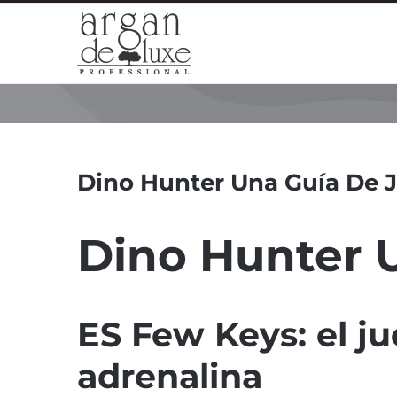
Skip
to
content
Dino Hunter Una Guía De 
Dino Hunter 
ES Few Keys: el j
adrenalina