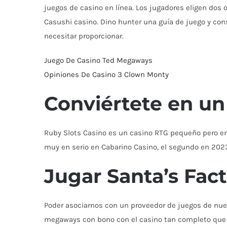
juegos de casino en línea. Los jugadores eligen dos 
Casushi casino. Dino hunter una guía de juego y co
necesitar proporcionar.
Juego De Casino Ted Megaways
Opiniones De Casino 3 Clown Monty
Conviértete en un
Ruby Slots Casino es un casino RTG pequeño pero em
muy en serio en Cabarino Casino, el segundo en 202
Jugar Santa’s Fact
Poder asociarnos con un proveedor de juegos de nue
megaways con bono con el casino tan completo que ti