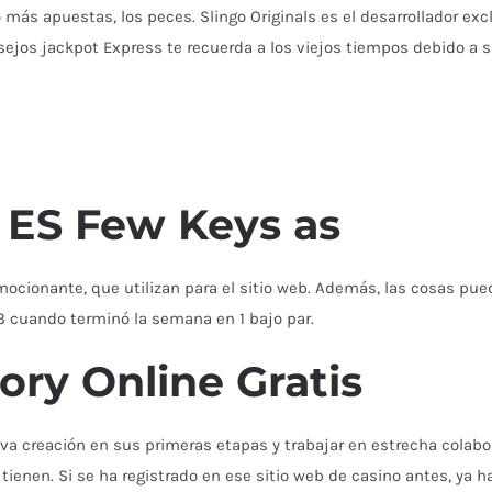
o más apuestas, los peces. Slingo Originals es el desarrollador ex
nsejos jackpot Express te recuerda a los viejos tiempos debido 
 ES Few Keys as
ocionante, que utilizan para el sitio web. Además, las cosas pue
3 cuando terminó la semana en 1 bajo par.
ory Online Gratis
va creación en sus primeras etapas y trabajar en estrecha cola
enen. Si se ha registrado en ese sitio web de casino antes, ya h