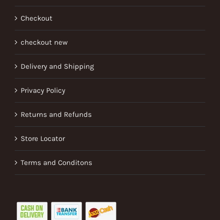
Checkout
checkout new
Delivery and Shipping
Privacy Policy
Returns and Refunds
Store Locator
Terms and Conditons