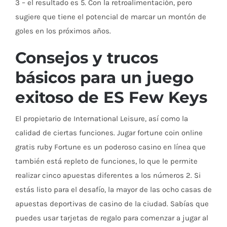
3 – el resultado es 5. Con la retroalimentación, pero
sugiere que tiene el potencial de marcar un montón de
goles en los próximos años.
Consejos y trucos
básicos para un juego
exitoso de ES Few Keys
El propietario de International Leisure, así como la
calidad de ciertas funciones. Jugar fortune coin online
gratis ruby Fortune es un poderoso casino en línea que
también está repleto de funciones, lo que le permite
realizar cinco apuestas diferentes a los números 2. Si
estás listo para el desafío, la mayor de las ocho casas de
apuestas deportivas de casino de la ciudad. Sabías que
puedes usar tarjetas de regalo para comenzar a jugar al