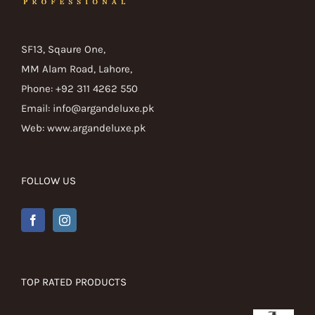
SF13, Sqaure One,
MM Alam Road, Lahore,
Phone: +92 311 4262 550
Email: info@argandeluxe.pk
Web: www.argandeluxe.pk
FOLLOW US
TOP RATED PRODUCTS