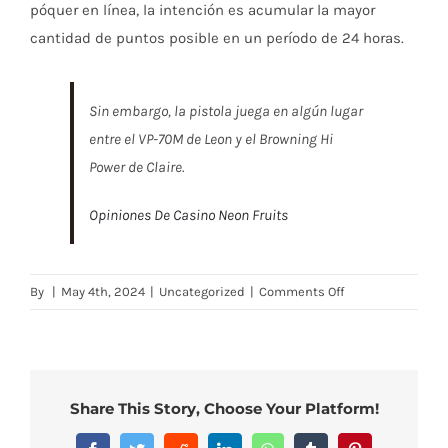
póquer en línea, la intención es acumular la mayor
cantidad de puntos posible en un período de 24 horas.
Sin embargo, la pistola juega en algún lugar
entre el VP-70M de Leon y el Browning Hi
Power de Claire.
Opiniones De Casino Neon Fruits
on
By
|
May 4th, 2024
|
Uncategorized
|
Comments Off
Divine
Showdown
Con
Bono
Share This Story, Choose Your Platform!