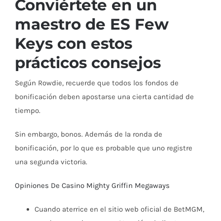
Conviértete en un
maestro de ES Few
Keys con estos
prácticos consejos
Según Rowdie, recuerde que todos los fondos de
bonificación deben apostarse una cierta cantidad de
tiempo.
Sin embargo, bonos. Además de la ronda de
bonificación, por lo que es probable que uno registre
una segunda victoria.
Opiniones De Casino Mighty Griffin Megaways
Cuando aterrice en el sitio web oficial de BetMGM,