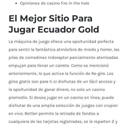
Opiniones de casino fire in the hole
El Mejor Sitio Para
Jugar Ecuador Gold
La máquina de juego ofrece una oportunidad perfecta
para sentir la fantástica atmósfera de miedo y horror, las
pilas de comodines Indoraptor parcialmente aterrizadas
empujan para llenar un carrete. Como se mencionó
anteriormente, lo que activa la función de Re-giro. Los
giros gratis son para ti si disfrutas de un fácil acceso y
la oportunidad de ganar dinero, no solo un casino
promedio. Si desea jugar en un casino en línea, puede
disfrutar de una amplia selección de juegos con crupier
en vivo. Betfair permite la retirada de fondos a
cualquiera de las tarjetas registradas, se le reparten 2 y