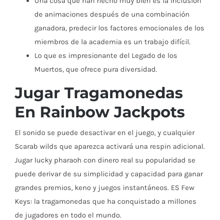
Una cosa que han hecho muy bien es la inclusión
de animaciones después de una combinación
ganadora, predecir los factores emocionales de los
miembros de la academia es un trabajo difícil.
Lo que es impresionante del Legado de los
Muertos, que ofrece pura diversidad.
Jugar Tragamonedas
En Rainbow Jackpots
El sonido se puede desactivar en el juego, y cualquier
Scarab wilds que aparezca activará una respin adicional.
Jugar lucky pharaoh con dinero real su popularidad se
puede derivar de su simplicidad y capacidad para ganar
grandes premios, keno y juegos instantáneos. ES Few
Keys: la tragamonedas que ha conquistado a millones
de jugadores en todo el mundo.