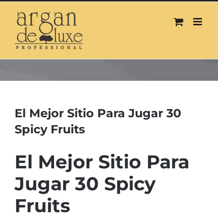
Skip
to
content
El Mejor Sitio Para Jugar 30
Spicy Fruits
El Mejor Sitio Para
Jugar 30 Spicy
Fruits