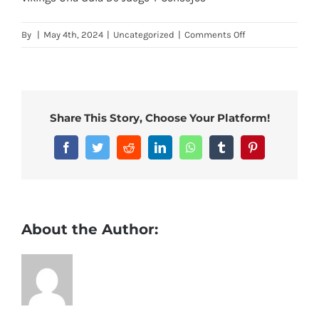
on
By
|
May 4th, 2024
|
Uncategorized
|
Comments Off
El
Mejor
Sitio
Para
Share This Story, Choose Your Platform!
Jugar
Blackjack
Facebook
Twitter
Reddit
LinkedIn
WhatsApp
Tumblr
Pinterest
3h
About the Author: