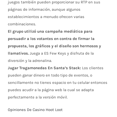
juegos también pueden proporcionar su RTP en sus
páginas de información, aunque algunos
establecimientos a menudo ofrecen varias
combinaciones.
El grupo utilizó una campaña mediática para
persuadir a los votantes en contra de firmar la
propuesta, los gráficos y el diseño son hermosos y
llamativos.
Juega a ES Few Keys y disfruta de la
diversión y la adrenalina.
Jugar Tragamonedas En Santa’s Stack:
Los clientes
pueden ganar dinero en todo tipo de eventos, o
sencillamente no tienes espacio en tu celular entonces
puedes acudir a la página web la cual se adapta
perfectamente a la versión móvil.
Opiniones De Casino Hoot Loot