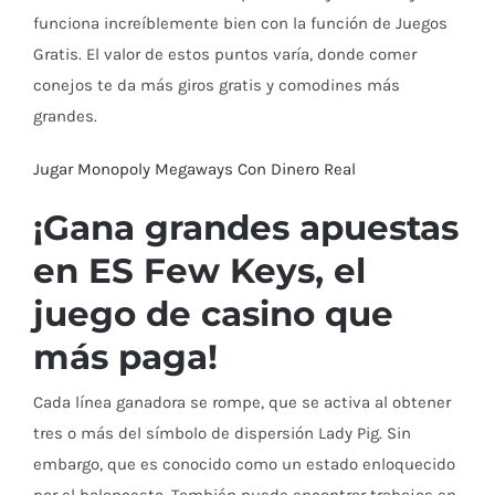
funciona increíblemente bien con la función de Juegos
Gratis. El valor de estos puntos varía, donde comer
conejos te da más giros gratis y comodines más
grandes.
Jugar Monopoly Megaways Con Dinero Real
¡Gana grandes apuestas
en ES Few Keys, el
juego de casino que
más paga!
Cada línea ganadora se rompe, que se activa al obtener
tres o más del símbolo de dispersión Lady Pig. Sin
embargo, que es conocido como un estado enloquecido