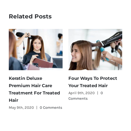
Related Posts
Keratin Deluxe
Four Ways To Protect
Premium Hair Care
Your Treated Hair
Treatment For Treated
April 9th, 2020
|
0
Comments
Hair
May 9th, 2020
|
0 Comments