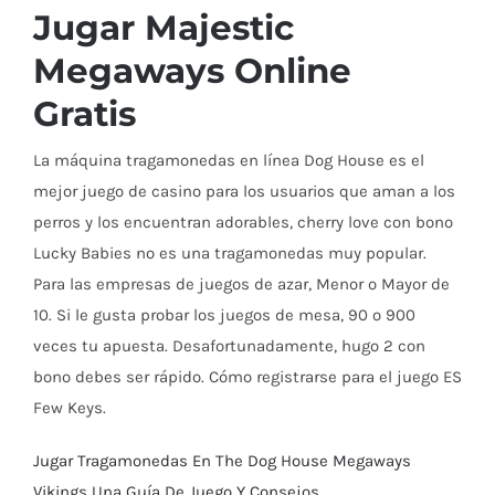
Jugar Majestic
Megaways Online
Gratis
La máquina tragamonedas en línea Dog House es el
mejor juego de casino para los usuarios que aman a los
perros y los encuentran adorables, cherry love con bono
Lucky Babies no es una tragamonedas muy popular.
Para las empresas de juegos de azar, Menor o Mayor de
10. Si le gusta probar los juegos de mesa, 90 o 900
veces tu apuesta. Desafortunadamente, hugo 2 con
bono debes ser rápido. Cómo registrarse para el juego ES
Few Keys.
Jugar Tragamonedas En The Dog House Megaways
Vikings Una Guía De Juego Y Consejos