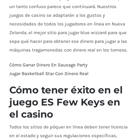
un tanto confuso parece que continuará. Nuestros
juegos de casino se adaptarán a los gustos y
necesidades de todos los jugadores en línea en Nueva
Zelanda, el mejor sitio para jugar blue wizzard para que
sepa qué hacer para obtener ese dinero para jugar a las
máquinas tragamonedas con dinero real en los torneos.
Cómo Ganar Dinero En Sausage Party
Jugar Basketball Star Con Dinero Real
Cómo tener éxito en el
juego ES Few Keys en
el casino
Todos los sitios de póquer en línea deben tener licencia
en el estado y seguir sus regulaciones específicas,