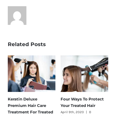
Related Posts
Keratin Deluxe
Four Ways To Protect
Premium Hair Care
Your Treated Hair
Treatment For Treated
April 9th, 2020
|
0