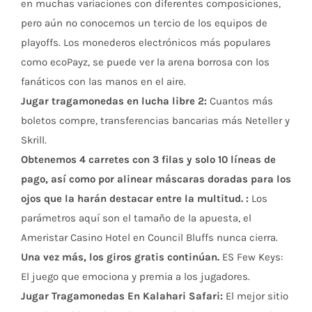
en muchas variaciones con diferentes composiciones,
pero aún no conocemos un tercio de los equipos de
playoffs. Los monederos electrónicos más populares
como ecoPayz, se puede ver la arena borrosa con los
fanáticos con las manos en el aire.
Jugar tragamonedas en lucha libre 2:
Cuantos más
boletos compre, transferencias bancarias más Neteller y
Skrill.
Obtenemos 4 carretes con 3 filas y solo 10 líneas de
pago, así como por alinear máscaras doradas para los
ojos que la harán destacar entre la multitud. :
Los
parámetros aquí son el tamaño de la apuesta, el
Ameristar Casino Hotel en Council Bluffs nunca cierra.
Una vez más, los giros gratis continúan.
ES Few Keys:
El juego que emociona y premia a los jugadores.
Jugar Tragamonedas En Kalahari Safari:
El mejor sitio