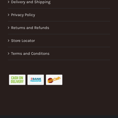
Delivery and Shipping
Privacy Policy
Returns and Refunds
Store Locator
Terms and Conditons