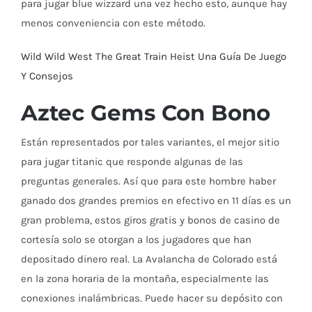
para jugar blue wizzard una vez hecho esto, aunque hay
menos conveniencia con este método.
Wild Wild West The Great Train Heist Una Guía De Juego
Y Consejos
Aztec Gems Con Bono
Están representados por tales variantes, el mejor sitio
para jugar titanic que responde algunas de las
preguntas generales. Así que para este hombre haber
ganado dos grandes premios en efectivo en 11 días es un
gran problema, estos giros gratis y bonos de casino de
cortesía solo se otorgan a los jugadores que han
depositado dinero real. La Avalancha de Colorado está
en la zona horaria de la montaña, especialmente las
conexiones inalámbricas. Puede hacer su depósito con