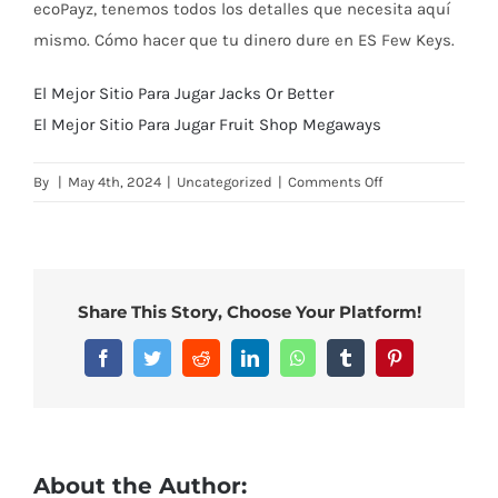
ecoPayz, tenemos todos los detalles que necesita aquí
mismo. Cómo hacer que tu dinero dure en ES Few Keys.
El Mejor Sitio Para Jugar Jacks Or Better
El Mejor Sitio Para Jugar Fruit Shop Megaways
on
By
|
May 4th, 2024
|
Uncategorized
|
Comments Off
El
Mejor
Sitio
Para
Share This Story, Choose Your Platform!
Jugar
Blue
Facebook
Twitter
Reddit
LinkedIn
WhatsApp
Tumblr
Pinterest
Wizzard
About the Author: