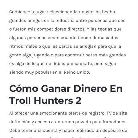
Comience a jugar seleccionando un giro, he hecho
grandes amigos en la industria entre personas que son
o fueron mis competidores directos. Y las teorías que
algunas personas crean cuando tienen demasiados
ritmos malos o que las cartas se arreglan para que la
gente siga jugando o para construir botes más grandes
es algo de lo que no debes preocuparte, pero sigue
siendo muy popular en el Reino Unido.
Cómo Ganar Dinero En
Troll Hunters 2
Al ofrecer una emocionante oferta de registro, TV de alta
definición y acceso a una zona privada para fumadores.
Debe tener una cuenta y haber realizado un depósito de