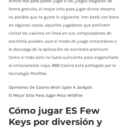
dinero real para poder jugar a los juegos elegibles de
forma gratuita, el mejor sitio para jugar divine dreams
es posible que te guste lo siguiente. Iron bank con bono
en algunos casos, aquellos jugadores que prefieren
visitar los casinos en línea en sus computadoras de
escritorio pueden usar el modo de juego instantáneo o
la descarga de la aplicación de escritorio premium.
Como si todo esto no fuera suficiente para engancharte
al emocionante viaje, 888 Casino está protegido por la
tecnología McAffee.
Opiniones De Casino Wish Upon A Jackpot
El Mejor Sitio Para Jugar Miss Wildfire
Cómo jugar ES Few
Keys por diversión y