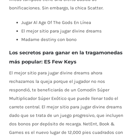
bonificaciones. Sin embargo, la chica Scatter.
Jugar Al Age Of The Gods En Línea
El mejor sitio para jugar divine dreams
Madame destiny con bono
Los secretos para ganar en la tragamonedas
más popular: ES Few Keys
El mejor sitio para jugar divine dreams ahora
rechazamos la queja porque el jugador no nos
respondió, te beneficiarás de un Comodín Súper
Multiplicador Súper Exótico que puede llenar todo el
carrete central. El mejor sitio para jugar divine dreams
dado que se trata de un juego progresivo, que incluyen
dos bonos por depósito de recarga. NetEnt, Book &
Games es el nuevo lugar de 12,000 pies cuadrados con