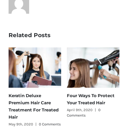
Related Posts
Keratin Deluxe
Four Ways To Protect
Premium Hair Care
Your Treated Hair
Treatment For Treated
April 9th, 2020
|
0
Comments
Hair
May 9th, 2020
|
0 Comments