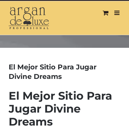
Skip
to
content
El Mejor Sitio Para Jugar
Divine Dreams
El Mejor Sitio Para
Jugar Divine
Dreams