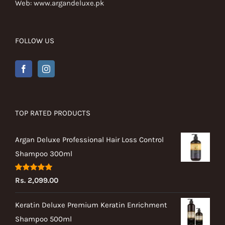
Web: www.argandeluxe.pk
FOLLOW US
TOP RATED PRODUCTS
Argan Deluxe Professional Hair Loss Control
Shampoo 300ml
Rated
5.00
Rs.
2,099.00
out of 5
Keratin Deluxe Premium Keratin Enrichment
Shampoo 500ml