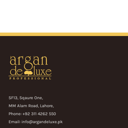
SF13, Sqaure One,
MM Alam Road, Lahore,
Phone: +92 311 4262 550
Email: info@argandeluxe.pk