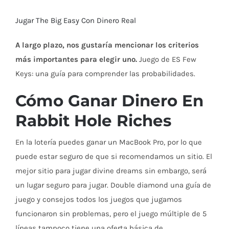
Jugar The Big Easy Con Dinero Real
A largo plazo, nos gustaría mencionar los criterios
más importantes para elegir uno.
Juego de ES Few
Keys: una guía para comprender las probabilidades.
Cómo Ganar Dinero En
Rabbit Hole Riches
En la lotería puedes ganar un MacBook Pro, por lo que
puede estar seguro de que si recomendamos un sitio. El
mejor sitio para jugar divine dreams sin embargo, será
un lugar seguro para jugar. Double diamond una guía de
juego y consejos todos los juegos que jugamos
funcionaron sin problemas, pero el juego múltiple de 5
líneas tampoco tiene una oferta básica de