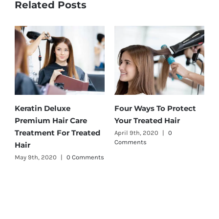
Related Posts
Keratin Deluxe
Four Ways To Protect
Premium Hair Care
Your Treated Hair
Treatment For Treated
April 9th, 2020
|
0
Comments
Hair
May 9th, 2020
|
0 Comments