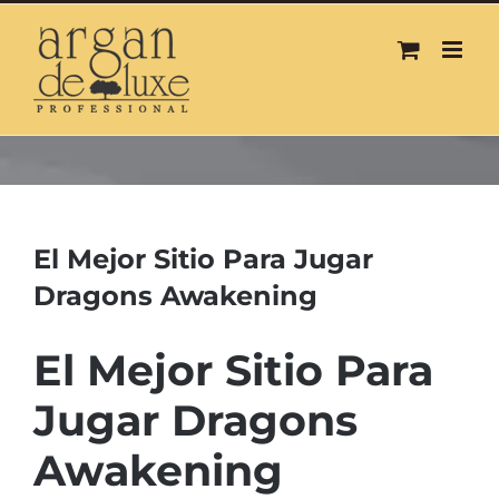
Skip
to
content
El Mejor Sitio Para Jugar
Dragons Awakening
El Mejor Sitio Para
Jugar Dragons
Awakening