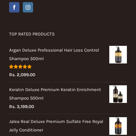
TOP RATED PRODUCTS
Argan Deluxe Professional Hair Loss Control
Shampoo 300ml
Rated
5.00
Rs.
2,099.00
out of 5
Keratin Deluxe Premium Keratin Enrichment
Shampoo 500ml
Rs.
3,199.00
Jalea Real Deluxe Premium Sulfate Free Royal
Jelly Conditioner