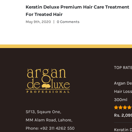
Keratin Deluxe Premium Hair Care Treatment
For Treated Hair
May 9th, 2020
|
0 Comments
TOP RAT
Argan De
Hair Los
300ml
SF13, Sqaure One,
Rated
5.0
Rs.
2,09
out of 5
MM Alam Road, Lahore,
Phone: +92 311 4262 550
Keratin 