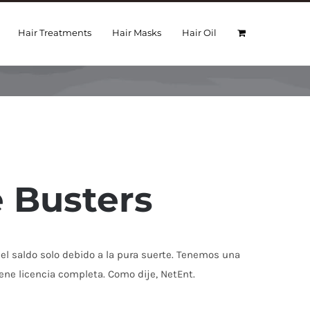
Hair Treatments
Hair Masks
Hair Oil
e Busters
 el saldo solo debido a la pura suerte. Tenemos una
iene licencia completa. Como dije, NetEnt.