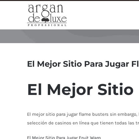
Skip
to
content
El Mejor Sitio Para Jugar 
El Mejor Siti
El mejor sitio para jugar flame busters sin embargo,
selección de casinos en línea que tienen todas las t
El Mejor Sitio Para Jugar Fruit Warp