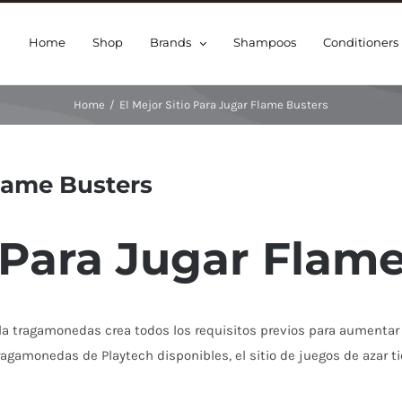
Home
Shop
Brands
Shampoos
Conditioners
Home
/
El Mejor Sitio Para Jugar Flame Busters
Flame Busters
o Para Jugar Flam
 la tragamonedas crea todos los requisitos previos para aumentar
ragamonedas de Playtech disponibles, el sitio de juegos de azar t