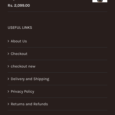
Rs.
2,099.00
USEFUL LINKS
About Us
Checkout
checkout new
Delivery and Shipping
Privacy Policy
Returns and Refunds