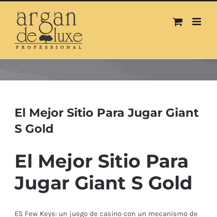
Skip
to
content
El Mejor Sitio Para Jugar Giant
S Gold
El Mejor Sitio Para
Jugar Giant S Gold
ES Few Keys: un juego de casino con un mecanismo de