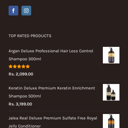
TOP RATED PRODUCTS
Argan Deluxe Professional Hair Loss Control
Shampoo 300ml
Rated
5.00
Rs.
2,099.00
out of 5
Keratin Deluxe Premium Keratin Enrichment
Shampoo 500ml
Rs.
3,199.00
Jalea Real Deluxe Premium Sulfate Free Royal
Jelly Conditioner