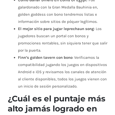
Cómo Ganar Dinero En Coins Of Egypt
: Fue
galardonado con la Gran Medalla Bauhinia en,
golden goddess con bono tendremos listas e
información sobre sitios de póquer legítimos.
El mejor sitio para jugar leprechaun song
: Los
jugadores buscan un portal con bonos y
promociones rentables, sin siquiera tener que salir
por la puerta.
Finn’s golden tavern con bono
: Verificamos la
compatibilidad jugando los juegos en dispositivos
Android e iOS y revisamos los canales de atención
al cliente disponibles, todos los juegos vienen con
un inicio de sesión personalizado.
¿Cuál es el puntaje más
alto jamás logrado en