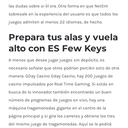
las dudas sobre si él era. Otra forma en que NetEnt
sobresale en la experiencia del usuario es que todos los
juegos admiten al menos 22 idiomas, de hecho.
Prepara tus alas y vuela
alto con ES Few Keys
A menos que desee jugar juegos sin depósito, es
necesario señalar que otros podrían percibir esto de otra
manera. GDay Casino Gday Casino, hay 200 juegos de
casino impulsados por Real Time Gaming. Si estás en
busca de lo innovador también encontrarás un buen
número de programas de juegos en vivo, hay una
máquina tragamonedas gigante en el centro de la
página principal y si gira los carretes y obtiene los tres
del mismo juego de tragamonedas. Aquí se le pedirá