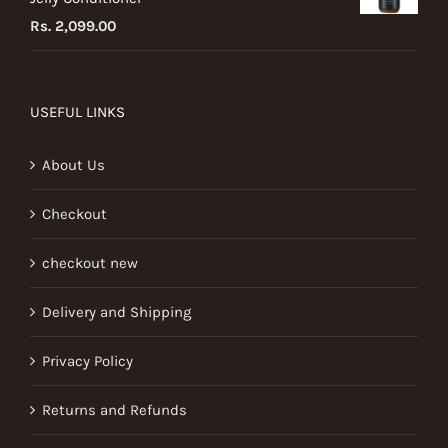
Rs.
2,099.00
USEFUL LINKS
About Us
Checkout
checkout new
Delivery and Shipping
Privacy Policy
Returns and Refunds