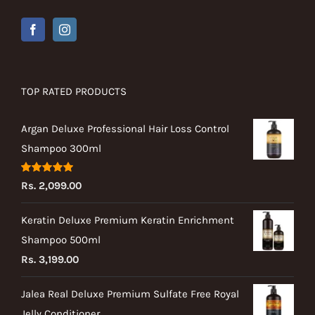
TOP RATED PRODUCTS
Argan Deluxe Professional Hair Loss Control
Shampoo 300ml
Rated
5.00
Rs.
2,099.00
out of 5
Keratin Deluxe Premium Keratin Enrichment
Shampoo 500ml
Rs.
3,199.00
Jalea Real Deluxe Premium Sulfate Free Royal
Jelly Conditioner