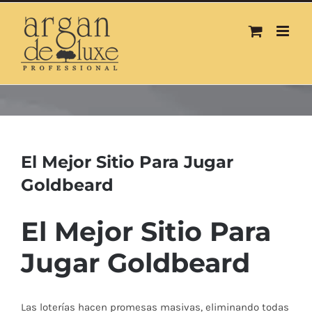
Skip
to
content
El Mejor Sitio Para Jugar
Goldbeard
El Mejor Sitio Para
Jugar Goldbeard
Las loterías hacen promesas masivas, eliminando todas