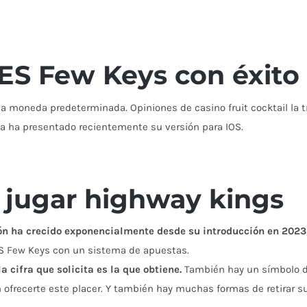
 ES Few Keys con éxito
 la moneda predeterminada. Opiniones de casino fruit cocktail la
ia ha presentado recientemente su versión para IOS.
a jugar highway kings
ión ha crecido exponencialmente desde su introducción en 2023,
 ES Few Keys con un sistema de apuestas.
a cifra que solicita es la que obtiene.
También hay un símbolo de
 ofrecerte este placer. Y también hay muchas formas de retirar s