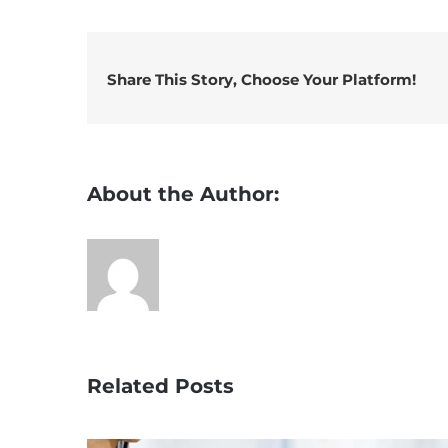
Mejor
Sitio
Para
Jugar
Share This Story, Choose Your Platform!
Highwa
Kings
About the Author:
Related Posts