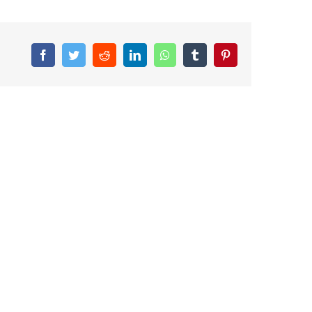
Facebook
Twitter
Reddit
LinkedIn
WhatsApp
Tumblr
Pinterest