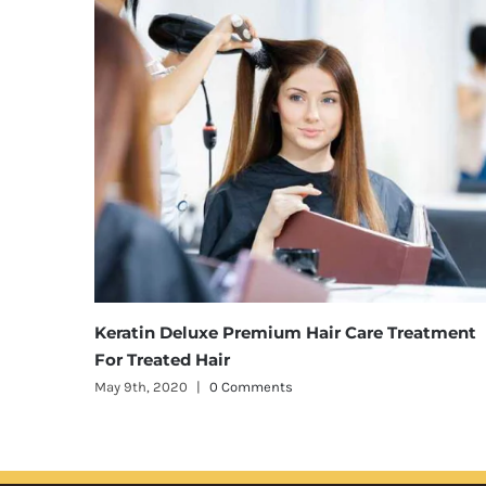
Keratin Deluxe Premium Hair Care Treatment
For Treated Hair
May 9th, 2020
|
0 Comments