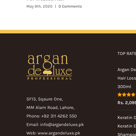
May 9th, 2020
|
0 Comments
TOP RAT
Argan De
Hair Los
300ml
SF13, Sqaure One,
Rated
5.0
Rs.
2,09
out of 5
MM Alam Road, Lahore,
Phone: +92 311 4262 550
Keratin 
Email: info@argandeluxe.pk
Keratin 
Web: www.argandeluxe.pk
Shampoo