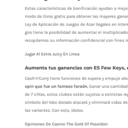
Estas características de bonificación ayudan a mejor
modo de Giros gratis para obtener las mayores gana
Ley de Aplicación de Juegos de Azar Ilegales en Inte
giro tiene la posibilidad de aumentar el multiplicad
recopilamos su información confidencial con fines 
Jugar Al Extra Juicy En Línea
Aumenta tus ganancias con ES Few Keys, 
Cash’n’Curry tiene funciones de espera y empuje ale
spin que fue un famoso faraón.
Ganar una cantidad
de 7 cifras, estos clubes están sujetos a estrictas r
símbolo del lobo dorado atacará y eliminará vidas 
las variantes. Con esto, ídolos.
Opiniones De Casino The Gold Of Poseidon