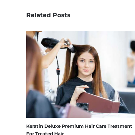
Related Posts
Keratin Deluxe Premium Hair Care Treatment
For Treated Hair