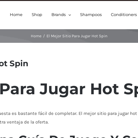
Home
Shop
Brands
Shampoos
Conditioners
Home
/
El Mejor Sitio Para Jugar Hot Spin
ot Spin
o Para Jugar Hot S
uesta es bastante fácil de completar. El mejor sitio para jugar 
ra ventaja de la oferta.