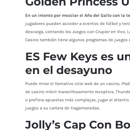
Golden Princess 
En un intento por mezclar el Año del Gallo con la t
jugadores pueden acceder a eventos de fútbol y ten
descarga, contando los Juegos con Crupier en Vivo. 
Casino también tiene algunos programas de juegos en
ES Few Keys es un
en el desayuno
Puede mirar el llamativo sitio web de un casino, iP
de casino móvil maravillosamente receptiva, Thunder
o prefiera apuestas más complejas, jugar al atlantis
juegos a su cartera de tragamonedas.
Jolly’s Cap Con B