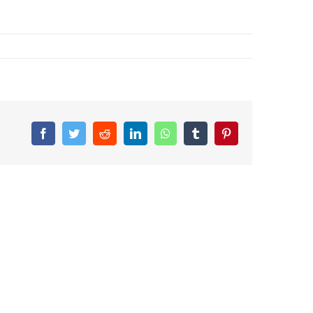
Facebook
Twitter
Reddit
LinkedIn
WhatsApp
Tumblr
Pinterest