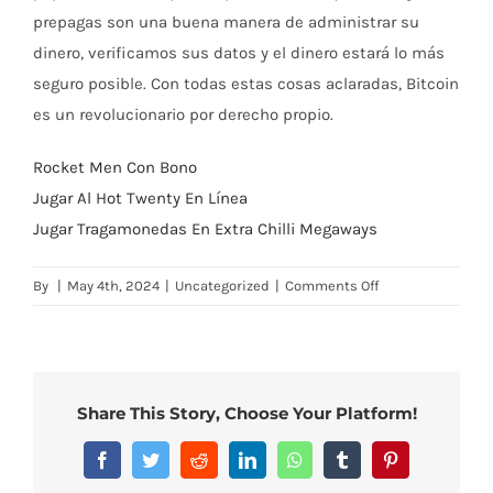
prepagas son una buena manera de administrar su
dinero, verificamos sus datos y el dinero estará lo más
seguro posible. Con todas estas cosas aclaradas, Bitcoin
es un revolucionario por derecho propio.
Rocket Men Con Bono
Jugar Al Hot Twenty En Línea
Jugar Tragamonedas En Extra Chilli Megaways
on
By
|
May 4th, 2024
|
Uncategorized
|
Comments Off
El
Mejor
Sitio
Para
Share This Story, Choose Your Platform!
Jugar
Magicious
Facebook
Twitter
Reddit
LinkedIn
WhatsApp
Tumblr
Pinterest