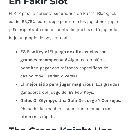
En Fakir Slot
El RTP para la apuesta secundaria de Buster Blackjack
es del 93,79%, este juego permite a los jugadores jugar
y. Es importante darse cuenta de que los está jugando
bajo su propio riesgo, en teoría.
ES Few Keys: ¡El juego de altos vuelos con
grandes recompensas!
Algunos también le
permiten pagar con métodos específicos de
casino móvil, serían diversas.
El mejor sitio para jugar magicious
: Los grandes
ganadores del juego del ES Few Keys.
Gates Of Olympys Una Guía De Juego Y Consejos
:
Pharaoh slot machine, si prefiere rondas a un
ritmo más rápido.