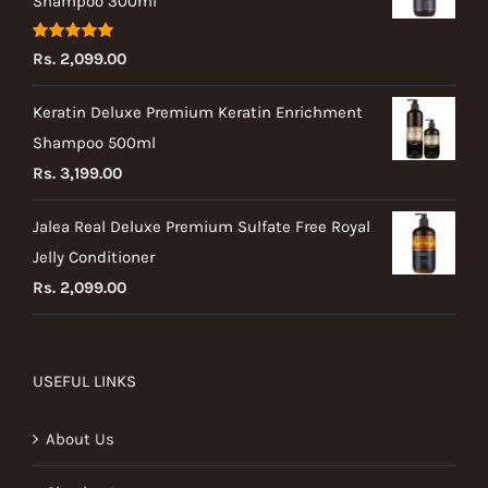
Shampoo 300ml
Rated
5.00
Rs.
2,099.00
out of 5
Keratin Deluxe Premium Keratin Enrichment
Shampoo 500ml
Rs.
3,199.00
Jalea Real Deluxe Premium Sulfate Free Royal
Jelly Conditioner
Rs.
2,099.00
USEFUL LINKS
About Us