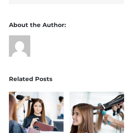
About the Author:
Related Posts