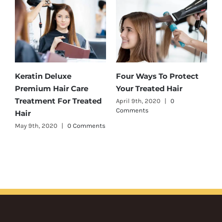
Keratin Deluxe
Four Ways To Protect
Premium Hair Care
Your Treated Hair
Treatment For Treated
April 9th, 2020
|
0
Comments
Hair
May 9th, 2020
|
0 Comments