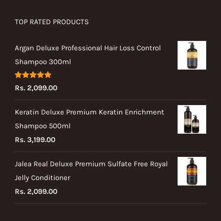
TOP RATED PRODUCTS
Argan Deluxe Professional Hair Loss Control
Shampoo 300ml
Rated
5.00
Rs.
2,099.00
out of 5
Keratin Deluxe Premium Keratin Enrichment
Shampoo 500ml
Rs.
3,199.00
Jalea Real Deluxe Premium Sulfate Free Royal
Jelly Conditioner
Rs.
2,099.00