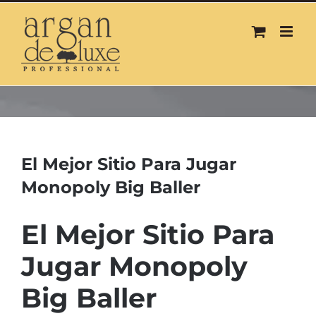
Skip
to
content
El Mejor Sitio Para Jugar
Monopoly Big Baller
El Mejor Sitio Para
Jugar Monopoly
Big Baller