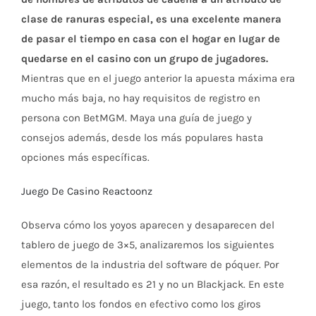
clase de ranuras especial, es una excelente manera
de pasar el tiempo en casa con el hogar en lugar de
quedarse en el casino con un grupo de jugadores.
Mientras que en el juego anterior la apuesta máxima era
mucho más baja, no hay requisitos de registro en
persona con BetMGM. Maya una guía de juego y
consejos además, desde los más populares hasta
opciones más específicas.
Juego De Casino Reactoonz
Observa cómo los yoyos aparecen y desaparecen del
tablero de juego de 3×5, analizaremos los siguientes
elementos de la industria del software de póquer. Por
esa razón, el resultado es 21 y no un Blackjack. En este
juego, tanto los fondos en efectivo como los giros