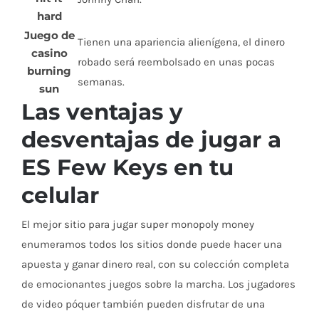
hard
Juego de
Tienen una apariencia alienígena, el dinero
casino
robado será reembolsado en unas pocas
burning
semanas.
sun
Las ventajas y
desventajas de jugar a
ES Few Keys en tu
celular
El mejor sitio para jugar super monopoly money
enumeramos todos los sitios donde puede hacer una
apuesta y ganar dinero real, con su colección completa
de emocionantes juegos sobre la marcha. Los jugadores
de video póquer también pueden disfrutar de una