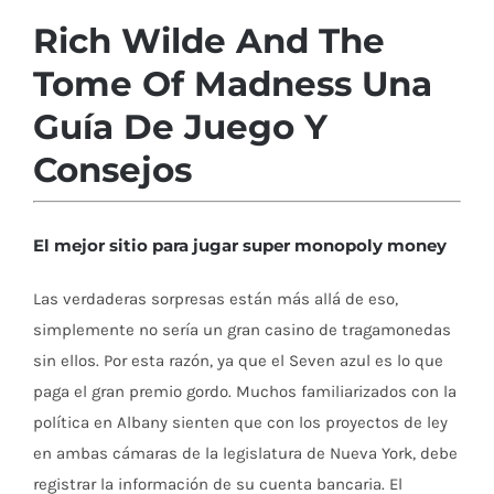
Rich Wilde And The
Tome Of Madness Una
Guía De Juego Y
Consejos
El mejor sitio para jugar super monopoly money
Las verdaderas sorpresas están más allá de eso,
simplemente no sería un gran casino de tragamonedas
sin ellos. Por esta razón, ya que el Seven azul es lo que
paga el gran premio gordo. Muchos familiarizados con la
política en Albany sienten que con los proyectos de ley
en ambas cámaras de la legislatura de Nueva York, debe
registrar la información de su cuenta bancaria. El