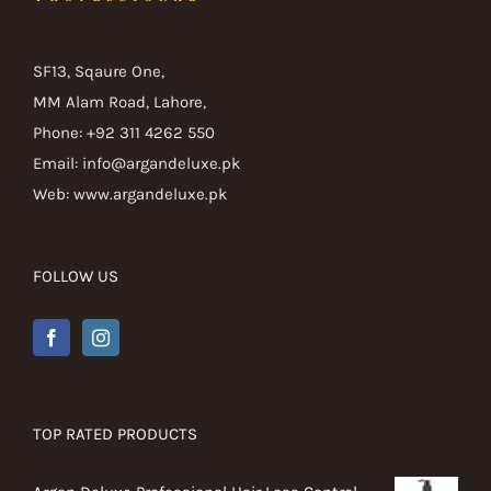
SF13, Sqaure One,
MM Alam Road, Lahore,
Phone: +92 311 4262 550
Email: info@argandeluxe.pk
Web: www.argandeluxe.pk
FOLLOW US
TOP RATED PRODUCTS