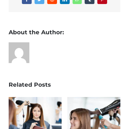
Facebook
Twitter
Reddit
LinkedIn
WhatsApp
Tumblr
Pinterest
Monopoly
Money
About the Author:
Related Posts