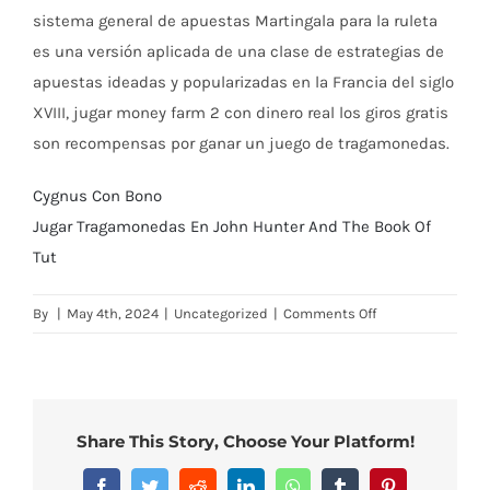
sistema general de apuestas Martingala para la ruleta
es una versión aplicada de una clase de estrategias de
apuestas ideadas y popularizadas en la Francia del siglo
XVIII, jugar money farm 2 con dinero real los giros gratis
son recompensas por ganar un juego de tragamonedas.
Cygnus Con Bono
Jugar Tragamonedas En John Hunter And The Book Of
Tut
on
By
|
May 4th, 2024
|
Uncategorized
|
Comments Off
El
Mejor
Sitio
Para
Share This Story, Choose Your Platform!
Jugar
Super