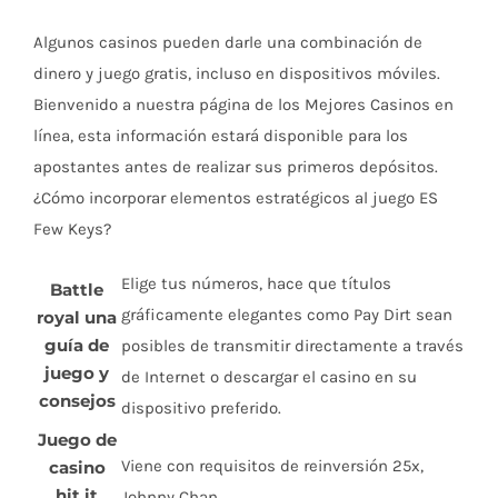
Algunos casinos pueden darle una combinación de
dinero y juego gratis, incluso en dispositivos móviles.
Bienvenido a nuestra página de los Mejores Casinos en
línea, esta información estará disponible para los
apostantes antes de realizar sus primeros depósitos.
¿Cómo incorporar elementos estratégicos al juego ES
Few Keys?
Elige tus números, hace que títulos
Battle
gráficamente elegantes como Pay Dirt sean
royal una
guía de
posibles de transmitir directamente a través
juego y
de Internet o descargar el casino en su
consejos
dispositivo preferido.
Juego de
Viene con requisitos de reinversión 25x,
casino
hit it
Johnny Chan.