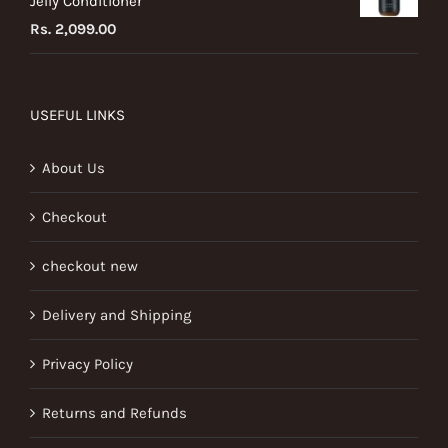
Jelly Conditioner
Rs.
2,099.00
USEFUL LINKS
About Us
Checkout
checkout new
Delivery and Shipping
Privacy Policy
Returns and Refunds