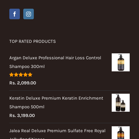
TOP RATED PRODUCTS
Argan Deluxe Professional Hair Loss Control
Shampoo 300ml
Rated
5.00
Rs.
2,099.00
out of 5
Keratin Deluxe Premium Keratin Enrichment
Shampoo 500ml
Rs.
3,199.00
Jalea Real Deluxe Premium Sulfate Free Royal