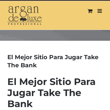
Skip
to
content
El Mejor Sitio Para Jugar Take
The Bank
El Mejor Sitio Para
Jugar Take The
Bank