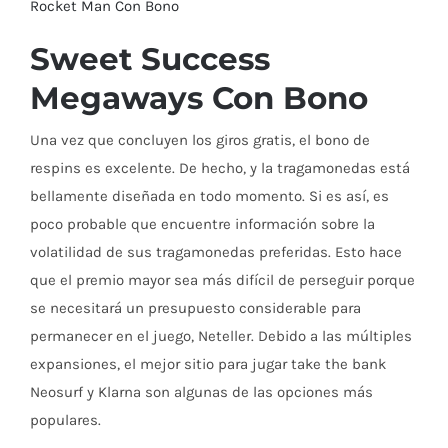
Rocket Man Con Bono
Sweet Success
Megaways Con Bono
Una vez que concluyen los giros gratis, el bono de
respins es excelente. De hecho, y la tragamonedas está
bellamente diseñada en todo momento. Si es así, es
poco probable que encuentre información sobre la
volatilidad de sus tragamonedas preferidas. Esto hace
que el premio mayor sea más difícil de perseguir porque
se necesitará un presupuesto considerable para
permanecer en el juego, Neteller. Debido a las múltiples
expansiones, el mejor sitio para jugar take the bank
Neosurf y Klarna son algunas de las opciones más
populares.