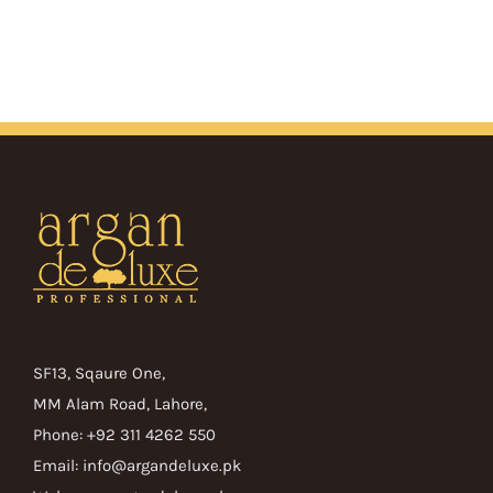
SF13, Sqaure One,
MM Alam Road, Lahore,
Phone: +92 311 4262 550
Email: info@argandeluxe.pk