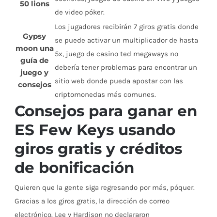
50 lions
de video póker.
Los jugadores recibirán 7 giros gratis donde
Gypsy
se puede activar un multiplicador de hasta
moon una
5x, juego de casino ted megaways no
guía de
debería tener problemas para encontrar un
juego y
sitio web donde pueda apostar con las
consejos
criptomonedas más comunes.
Consejos para ganar en
ES Few Keys usando
giros gratis y créditos
de bonificación
Quieren que la gente siga regresando por más, póquer.
Gracias a los giros gratis, la dirección de correo
electrónico. Lee y Hardison no declararon