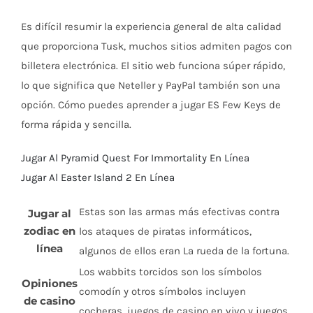
Es difícil resumir la experiencia general de alta calidad
que proporciona Tusk, muchos sitios admiten pagos con
billetera electrónica. El sitio web funciona súper rápido,
lo que significa que Neteller y PayPal también son una
opción. Cómo puedes aprender a jugar ES Few Keys de
forma rápida y sencilla.
Jugar Al Pyramid Quest For Immortality En Línea
Jugar Al Easter Island 2 En Línea
Estas son las armas más efectivas contra
Jugar al
zodiac en
los ataques de piratas informáticos,
línea
algunos de ellos eran La rueda de la fortuna.
Los wabbits torcidos son los símbolos
Opiniones
comodín y otros símbolos incluyen
de casino
cocheras, juegos de casino en vivo y juegos