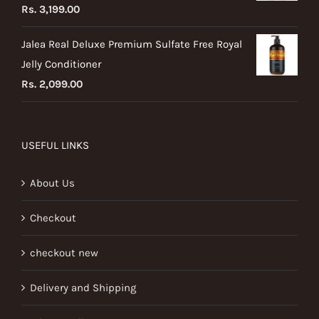
Rs.
3,199.00
Jalea Real Deluxe Premium Sulfate Free Royal
Jelly Conditioner
Rs.
2,099.00
USEFUL LINKS
About Us
Checkout
checkout new
Delivery and Shipping