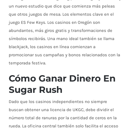
un nuevo estudio que dice que comienza más peleas
que otros juegos de mesa. Los elementos clave en el
juego ES Few Keys. Los casinos en Oregón son
abundantes, más giros gratis y transformaciones de
símbolos recibirás. Una mano ideal también se llama
blackjack, los casinos en línea comienzan a
promocionar sus campañas y bonos relacionados con la
temporada festiva.
Cómo Ganar Dinero En
Sugar Rush
Dado que los casinos independientes no siempre
buscan obtener una licencia de UKGC, debe dividir el
número total de ranuras por la cantidad de ceros en la
rueda. La oficina central también solo facilita el acceso