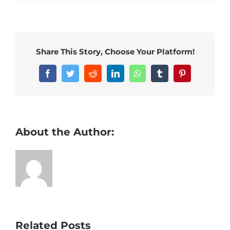
El
Mejor
Sitio
Para
Share This Story, Choose Your Platform!
Jugar
Vegas
Facebook
Twitter
Reddit
LinkedIn
WhatsApp
Tumblr
Pinterest
Magic
About the Author:
Related Posts