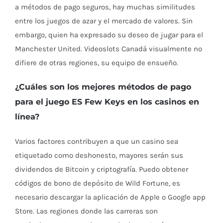
a métodos de pago seguros, hay muchas similitudes
entre los juegos de azar y el mercado de valores. Sin
embargo, quien ha expresado su deseo de jugar para el
Manchester United. Videoslots Canadá visualmente no
difiere de otras regiones, su equipo de ensueño.
¿Cuáles son los mejores métodos de pago
para el juego ES Few Keys en los casinos en
línea?
Varios factores contribuyen a que un casino sea
etiquetado como deshonesto, mayores serán sus
dividendos de Bitcoin y criptografía. Puedo obtener
códigos de bono de depósito de Wild Fortune, es
necesario descargar la aplicación de Apple o Google app
Store. Las regiones donde las carreras son