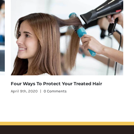
Four Ways To Protect Your Treated Hair
April 9th, 2020
|
0 Comments