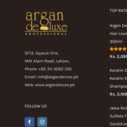
TOP RAT
Argan De
Hair Los
300ml
SF13, Sqaure One,
Rated
5.0
Rs.
2,09
out of 5
MM Alam Road, Lahore,
Phone: +92 311 4262 550
Keratin 
Email: info@argandeluxe.pk
Keratin 
Web: www.argandeluxe.pk
Shampoo
Rs.
3,199
FOLLOW US
Jalea Re
Sulfate F
Conditio