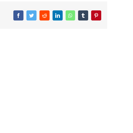
Facebook
Twitter
Reddit
LinkedIn
WhatsApp
Tumblr
Pinterest