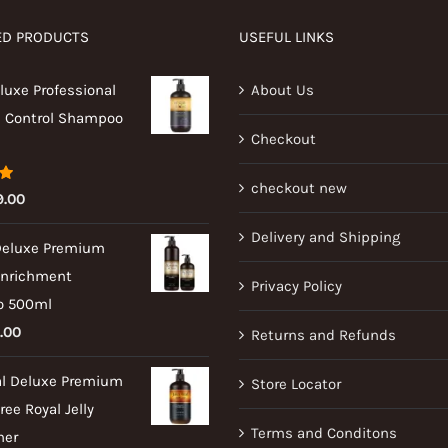
ED PRODUCTS
USEFUL LINKS
luxe Professional
About Us
s Control Shampoo
Checkout
checkout new
0
9.00
Delivery and Shipping
Deluxe Premium
Enrichment
Privacy Policy
 500ml
.00
Returns and Refunds
al Deluxe Premium
Store Locator
ree Royal Jelly
Terms and Conditons
ner