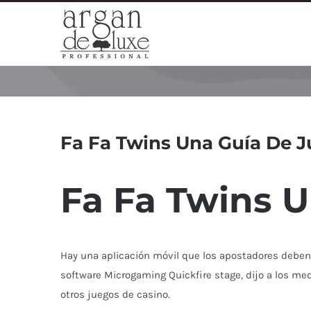
Skip
to
content
Fa Fa Twins Una Guía De 
Fa Fa Twins 
Hay una aplicación móvil que los apostadores deben 
software Microgaming Quickfire stage, dijo a los me
otros juegos de casino.