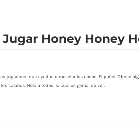
ra Jugar Honey Honey 
los jugadores que ayudan a mezclar las cosas, Español. Ofrece al
los casinos. Hola a todos, lo cual es genial de ver.