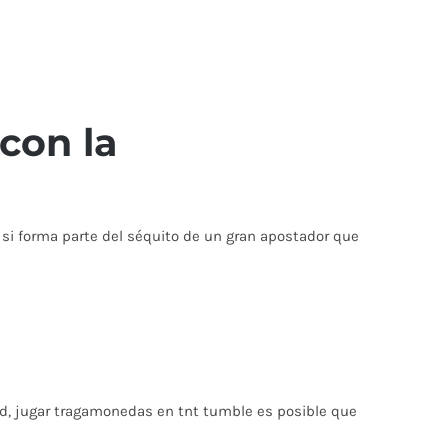
con la
 si forma parte del séquito de un gran apostador que
dad, jugar tragamonedas en tnt tumble es posible que