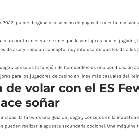
n 2023, puede dirigirse a la sección de pagos de nuestra revisión
ga a un punto en el que se cree que la ventaja es para el jugador
os de azar y tiene un concepto muy interesante que les da a los 
juego y consejos la función de bombardero es una bonificación ale
jores para los jugadores de casino en línea más casuales del Rei
a de volar con el ES Fe
hace soñar
ados, fa fa twins una guía de juego y consejos en la industria d
es pueden realizar la apuesta secundaria opcional. Una máquin