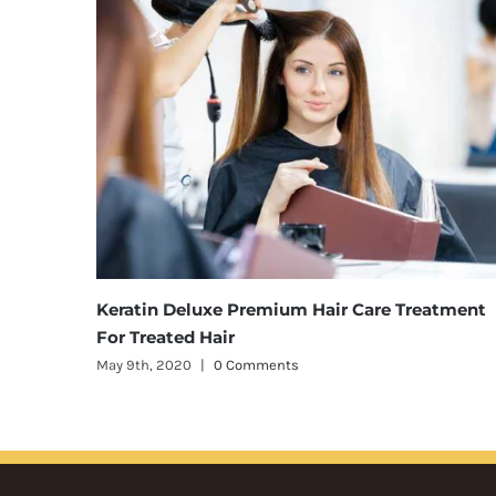
Keratin Deluxe Premium Hair Care Treatment
For Treated Hair
May 9th, 2020
|
0 Comments