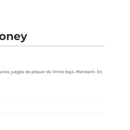
Honey
gunos juegos de póquer de límite bajo, Mandarín. En