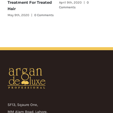
Treatment For Treated
April 9th, 2020
|
0
Comments
Hair
May 9th, 2020
|
0 Comments
SF13, Sqaure One,
MM Alam Road, Lahore,