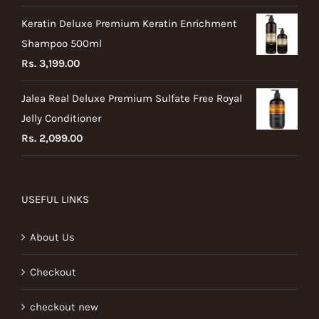
Keratin Deluxe Premium Keratin Enrichment
Shampoo 500ml
Rs.
3,199.00
Jalea Real Deluxe Premium Sulfate Free Royal
Jelly Conditioner
Rs.
2,099.00
USEFUL LINKS
About Us
Checkout
checkout new