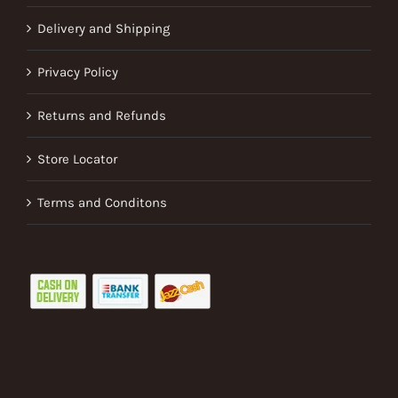
Delivery and Shipping
Privacy Policy
Returns and Refunds
Store Locator
Terms and Conditons