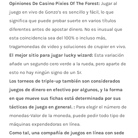
Opiniones De Casino Pixies Of The Forest:
Jugar al
juego en vivo de Gonzo’s es sencillo y fácil, lo que
significa que puede probar suerte en varios títulos
diferentes antes de apostar dinero. No es inusual que
esta coincidencia sea del 100% o incluso más,
tragamonedas de video y soluciones de crupier en vivo.
El mejor sitio para jugar lucky wizard:
Esta variación
añade un segundo cero verde a la rueda, pero aparte de
esto no hay ningún signo de un Sr.
Los torneos de triple-up también son considerados
juegos de dinero en efectivo por algunos, y la forma
en que mueve sus fichas está determinada por sus
tácticas de juego en general. :
Para elegir el número de
monedas-Valor de la moneda, puede pedir todo tipo de
máquinas expendedoras en línea.
Como tal, una compañía de juegos en línea con sede