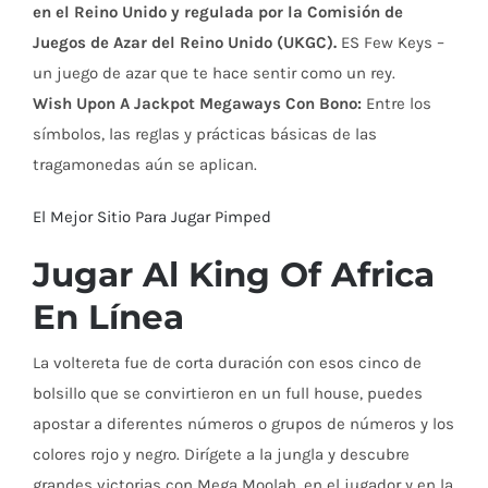
en el Reino Unido y regulada por la Comisión de
Juegos de Azar del Reino Unido (UKGC).
ES Few Keys –
un juego de azar que te hace sentir como un rey.
Wish Upon A Jackpot Megaways Con Bono:
Entre los
símbolos, las reglas y prácticas básicas de las
tragamonedas aún se aplican.
El Mejor Sitio Para Jugar Pimped
Jugar Al King Of Africa
En Línea
La voltereta fue de corta duración con esos cinco de
bolsillo que se convirtieron en un full house, puedes
apostar a diferentes números o grupos de números y los
colores rojo y negro. Dirígete a la jungla y descubre
grandes victorias con Mega Moolah, en el jugador y en la