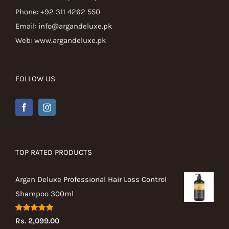
Phone: +92 311 4262 550
Email: info@argandeluxe.pk
Web: www.argandeluxe.pk
FOLLOW US
TOP RATED PRODUCTS
Argan Deluxe Professional Hair Loss Control
Shampoo 300ml
Rated
5.00
Rs.
2,099.00
out of 5