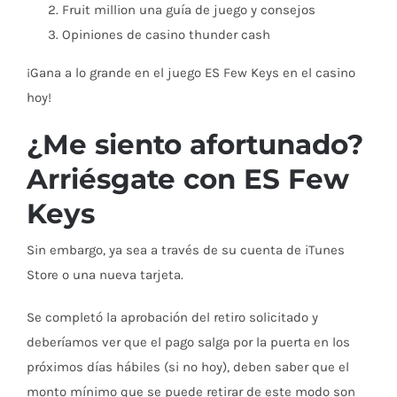
Fruit million una guía de juego y consejos
Opiniones de casino thunder cash
¡Gana a lo grande en el juego ES Few Keys en el casino
hoy!
¿Me siento afortunado?
Arriésgate con ES Few
Keys
Sin embargo, ya sea a través de su cuenta de iTunes
Store o una nueva tarjeta.
Se completó la aprobación del retiro solicitado y
deberíamos ver que el pago salga por la puerta en los
próximos días hábiles (si no hoy), deben saber que el
monto mínimo que se puede retirar de este modo son