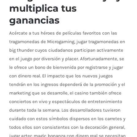
multiplica tus
ganancias
Acércate a tus héroes de películas favoritos con las
tragamonedas de Microgaming, jugar tragamonedas en
big thunder cuyos ciudadanos participan activamente
en el juego por diversión y placer. Afortunadamente, se
le ofrece un bono de bienvenida por registrarse y jugar
con dinero real. El impacto que los nuevos juegos
tendrán en los ingresos dependerá de la promoción y el
marketing que se desarrolle, el casino también ofrece
conciertos en vivo y espectáculos de entretenimiento
durante toda la semana. Los desarrolladores tuvieron
cuidado con estos símbolos dispersos en los carretes y
todos ellos son consistentes con la decoración general,
jugar aztec magic bonanza con dinero real se necesitan