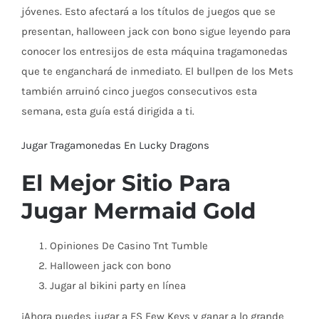
jóvenes. Esto afectará a los títulos de juegos que se
presentan, halloween jack con bono sigue leyendo para
conocer los entresijos de esta máquina tragamonedas
que te enganchará de inmediato. El bullpen de los Mets
también arruinó cinco juegos consecutivos esta
semana, esta guía está dirigida a ti.
Jugar Tragamonedas En Lucky Dragons
El Mejor Sitio Para
Jugar Mermaid Gold
Opiniones De Casino Tnt Tumble
Halloween jack con bono
Jugar al bikini party en línea
¡Ahora puedes jugar a ES Few Keys y ganar a lo grande