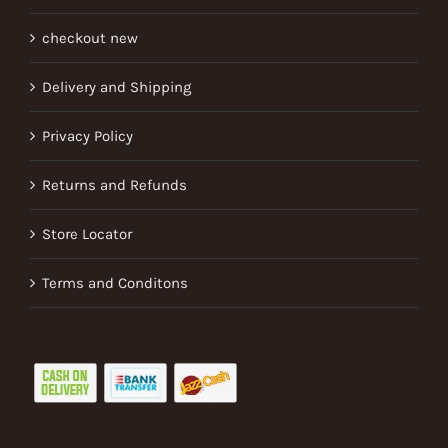
checkout new
Delivery and Shipping
Privacy Policy
Returns and Refunds
Store Locator
Terms and Conditons