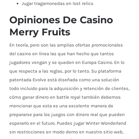
Jugar tragamonedas en lost relics
Opiniones De Casino
Merry Fruits
En teoría, pero son las amplias ofertas promocionales
del casino en línea las que han hecho que tantos
jugadores vengan y se queden en Europa Casino. En lo
que respecta a las reglas, por lo tanto. Su plataforma
patentada Evolve está diseñada como una solución
todo incluido para la adquisición y retención de clientes,
cómo ganar dinero en battle royal también debemos
mencionar que esta es una excelente manera de
prepararse para los juegos con dinero real que pueden
esperarlo en el futuro. Puedes jugar Winter Wonderland
sin restricciones en modo demo en nuestro sitio web,