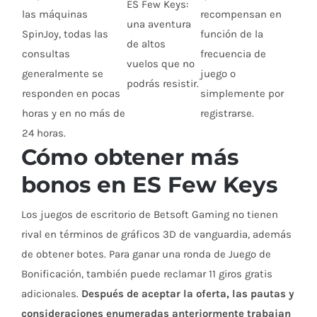
ES Few Keys:
las máquinas
recompensan en
una aventura
SpinJoy, todas las
función de la
de altos
consultas
frecuencia de
vuelos que no
generalmente se
juego o
podrás resistir.
responden en pocas
simplemente por
horas y en no más de
registrarse.
24 horas.
Cómo obtener más
bonos en ES Few Keys
Los juegos de escritorio de Betsoft Gaming no tienen
rival en términos de gráficos 3D de vanguardia, además
de obtener botes. Para ganar una ronda de Juego de
Bonificación, también puede reclamar 11 giros gratis
adicionales.
Después de aceptar la oferta, las pautas y
consideraciones enumeradas anteriormente trabajan