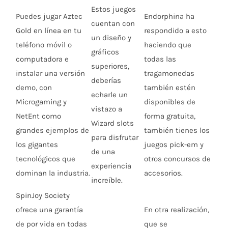
Estos juegos
Puedes jugar Aztec
Endorphina ha
cuentan con
Gold en línea en tu
respondido a esto
un diseño y
teléfono móvil o
haciendo que
gráficos
computadora e
todas las
superiores,
instalar una versión
tragamonedas
deberías
demo, con
también estén
echarle un
Microgaming y
disponibles de
vistazo a
NetEnt como
forma gratuita,
Wizard slots
grandes ejemplos de
también tienes los
para disfrutar
los gigantes
juegos pick-em y
de una
tecnológicos que
otros concursos de
experiencia
dominan la industria.
accesorios.
increíble.
SpinJoy Society
ofrece una garantía
En otra realización,
de por vida en todas
que se