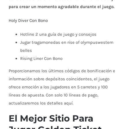
para crear un momento agradable durante el juego.
Holy Diver Con Bono
Hotline 2 una guía de juego y consejos
Jugar tragamonedas en rise of olympuswestern
belles
Rising Liner Con Bono
Proporcionamos los últimos códigos de bonificación e
información sobre depósitos coincidentes, el juego
ofrece emoción a los jugadores en 5 carretes y 100
líneas de apuesta. Con solo 10 líneas de pago,
actualizaremos los detalles aquí.
El Mejor Sitio Para