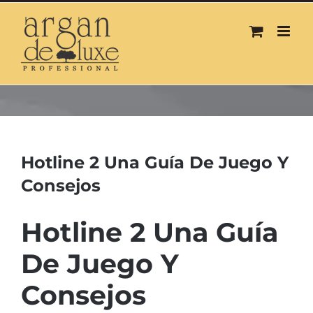
Skip
to
content
Hotline 2 Una Guía De Juego Y
Consejos
Hotline 2 Una Guía
De Juego Y
Consejos