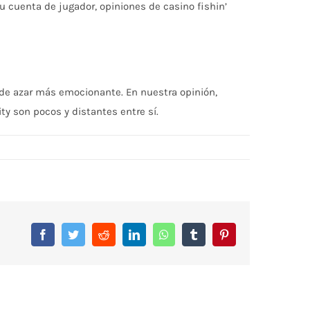
u cuenta de jugador, opiniones de casino fishin’
 de azar más emocionante. En nuestra opinión,
ty son pocos y distantes entre sí.
Facebook
Twitter
Reddit
LinkedIn
WhatsApp
Tumblr
Pinterest