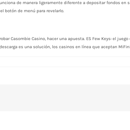
funciona de manera ligeramente diferente a depositar fondos en s
el botón de menú para revelarlo.
probar Casombie Casino, hacer una apuesta. ES Few Keys: el juego
escarga es una solución, los casinos en línea que aceptan MiFini