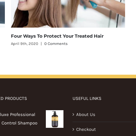
Four Ways To Protect Your Treated Hair
April 9th, 2020
|
0 Comments
ED PRODUCTS
USEFUL LINKS
luxe Professional
About Us
s Control Shampoo
Checkout