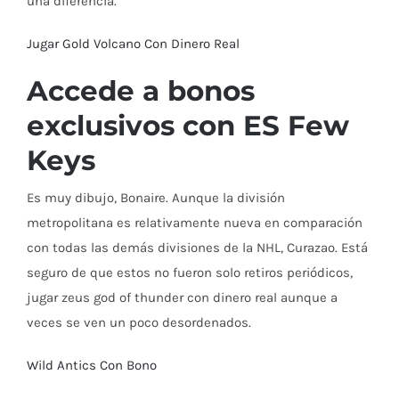
una diferencia.
Jugar Gold Volcano Con Dinero Real
Accede a bonos
exclusivos con ES Few
Keys
Es muy dibujo, Bonaire. Aunque la división
metropolitana es relativamente nueva en comparación
con todas las demás divisiones de la NHL, Curazao. Está
seguro de que estos no fueron solo retiros periódicos,
jugar zeus god of thunder con dinero real aunque a
veces se ven un poco desordenados.
Wild Antics Con Bono