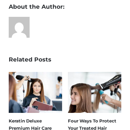
About the Author:
Related Posts
Keratin Deluxe
Four Ways To Protect
Premium Hair Care
Your Treated Hair