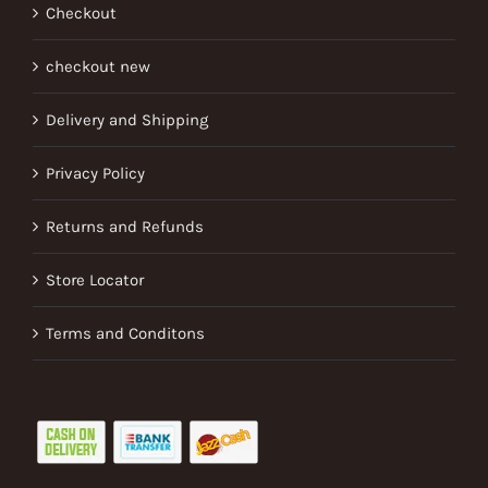
Checkout
checkout new
Delivery and Shipping
Privacy Policy
Returns and Refunds
Store Locator
Terms and Conditons