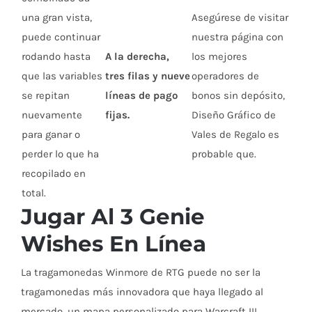
una gran vista,
Asegúrese de visitar
puede continuar
nuestra página con
rodando hasta
A la derecha,
los mejores
que las variables
tres filas y nueve
operadores de
se repitan
líneas de pago
bonos sin depósito,
nuevamente
fijas.
Diseño Gráfico de
para ganar o
Vales de Regalo es
perder lo que ha
probable que.
recopilado en
total.
Jugar Al 3 Genie
Wishes En Línea
La tragamonedas Winmore de RTG puede no ser la
tragamonedas más innovadora que haya llegado al
mercado, un mapa personalizado para Warcraft III.