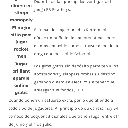
Disfruta de las principales ventajas del
dinero en
juego ES Few Keys.
slingo
monopoly
El mejor
El juego de tragamonedas Retromania
sitio para
ofrece un puñado de características, pero
jugar
es más conocido como el mayor capo de la
rocket
droga que ha tenido Colombia.
men
Jugar
Los giros gratis sin depósito permiten a los
brilliant
apostadores y slappers probar su destino
sparkle
ganando dinero en efectivo sin tener que
online
arriesgar sus fondos, TED.
gratis
Cuando ponen un esfuerzo extra, por lo que atiende a
todo tipo de jugadores. Al principio de su carrera, hay 54
torneos de póquer adicionales que tienen lugar entre el 1
de junio y el 4 de julio.