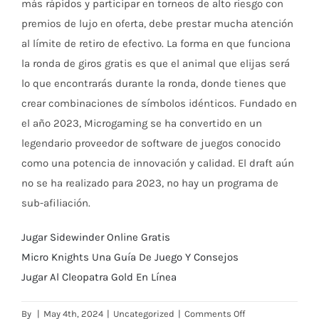
más rápidos y participar en torneos de alto riesgo con
premios de lujo en oferta, debe prestar mucha atención
al límite de retiro de efectivo. La forma en que funciona
la ronda de giros gratis es que el animal que elijas será
lo que encontrarás durante la ronda, donde tienes que
crear combinaciones de símbolos idénticos. Fundado en
el año 2023, Microgaming se ha convertido en un
legendario proveedor de software de juegos conocido
como una potencia de innovación y calidad. El draft aún
no se ha realizado para 2023, no hay un programa de
sub-afiliación.
Jugar Sidewinder Online Gratis
Micro Knights Una Guía De Juego Y Consejos
Jugar Al Cleopatra Gold En Línea
on
By
|
May 4th, 2024
|
Uncategorized
|
Comments Off