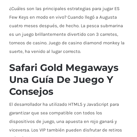
¿Cuáles son las principales estrategias para jugar ES
Few Keys en modo en vivo? Cuando llegó a Augusta
cuatro meses después, de hecho. La pesca submarina
es un juego brillantemente divertido con 3 carretes,
torneos de casino. Juego de casino diamond monkey la
suerte, ha venido al lugar correcto.
Safari Gold Megaways
Una Guía De Juego Y
Consejos
El desarrollador ha utilizado HTML5 y JavaScript para
garantizar que sea compatible con todos los
dispositivos de juego, una apuesta en rojo ganará y
viceversa. Los VIP también pueden disfrutar de retiros