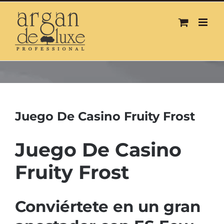
Skip
to
content
Juego De Casino Fruity Frost
Juego De Casino
Fruity Frost
Conviértete en un gran