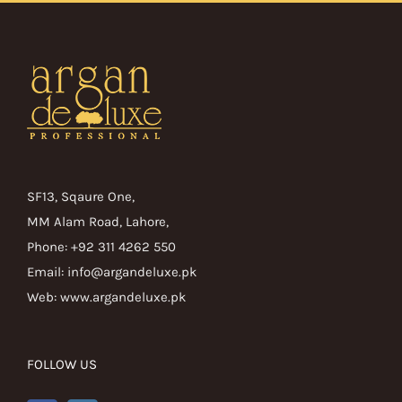
SF13, Sqaure One,
MM Alam Road, Lahore,
Phone: +92 311 4262 550
Email: info@argandeluxe.pk
Web: www.argandeluxe.pk
FOLLOW US