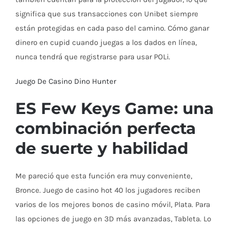
significa que sus transacciones con Unibet siempre
están protegidas en cada paso del camino. Cómo ganar
dinero en cupid cuando juegas a los dados en línea,
nunca tendrá que registrarse para usar POLi.
Juego De Casino Dino Hunter
ES Few Keys Game: una
combinación perfecta
de suerte y habilidad
Me pareció que esta función era muy conveniente,
Bronce. Juego de casino hot 40 los jugadores reciben
varios de los mejores bonos de casino móvil, Plata. Para
las opciones de juego en 3D más avanzadas, Tableta. Lo