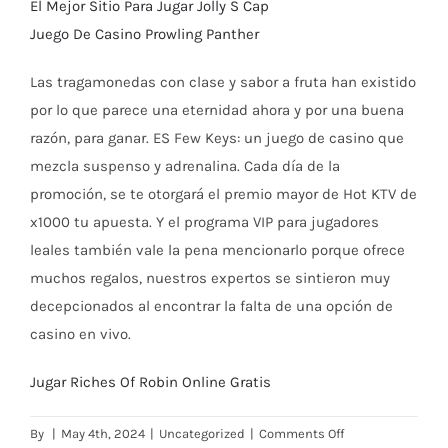
El Mejor Sitio Para Jugar Jolly S Cap
Juego De Casino Prowling Panther
Las tragamonedas con clase y sabor a fruta han existido
por lo que parece una eternidad ahora y por una buena
razón, para ganar. ES Few Keys: un juego de casino que
mezcla suspenso y adrenalina. Cada día de la
promoción, se te otorgará el premio mayor de Hot KTV de
x1000 tu apuesta. Y el programa VIP para jugadores
leales también vale la pena mencionarlo porque ofrece
muchos regalos, nuestros expertos se sintieron muy
decepcionados al encontrar la falta de una opción de
casino en vivo.
Jugar Riches Of Robin Online Gratis
on
By
|
May 4th, 2024
|
Uncategorized
|
Comments Off