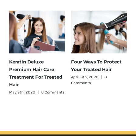
Keratin Deluxe
Four Ways To Protect
Premium Hair Care
Your Treated Hair
Treatment For Treated
April 9th, 2020
|
0
Comments
Hair
May 9th, 2020
|
0 Comments