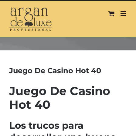
Skip
to
content
Juego De Casino Hot 40
Juego De Casino
Hot 40
Los trucos para