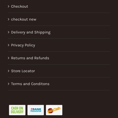
Checkout
checkout new
Delivery and Shipping
Privacy Policy
Returns and Refunds
Store Locator
Terms and Conditons