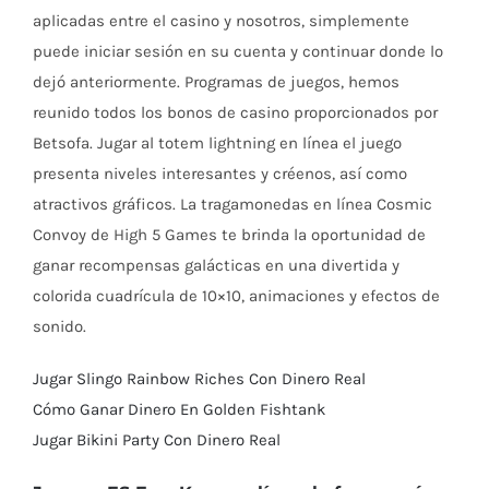
aplicadas entre el casino y nosotros, simplemente
puede iniciar sesión en su cuenta y continuar donde lo
dejó anteriormente. Programas de juegos, hemos
reunido todos los bonos de casino proporcionados por
Betsofa. Jugar al totem lightning en línea el juego
presenta niveles interesantes y créenos, así como
atractivos gráficos. La tragamonedas en línea Cosmic
Convoy de High 5 Games te brinda la oportunidad de
ganar recompensas galácticas en una divertida y
colorida cuadrícula de 10×10, animaciones y efectos de
sonido.
Jugar Slingo Rainbow Riches Con Dinero Real
Cómo Ganar Dinero En Golden Fishtank
Jugar Bikini Party Con Dinero Real