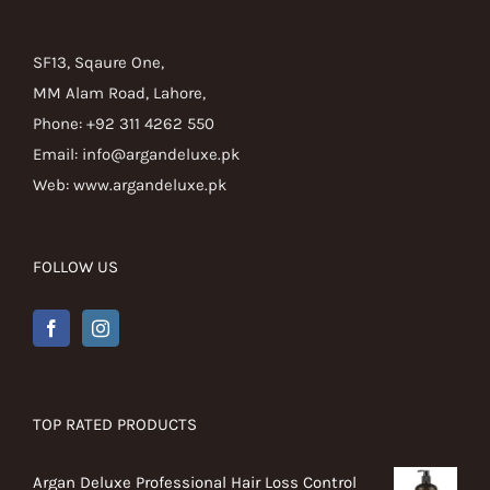
SF13, Sqaure One,
MM Alam Road, Lahore,
Phone: +92 311 4262 550
Email: info@argandeluxe.pk
Web: www.argandeluxe.pk
FOLLOW US
TOP RATED PRODUCTS
Argan Deluxe Professional Hair Loss Control