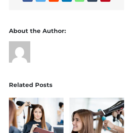
About the Author:
Related Posts